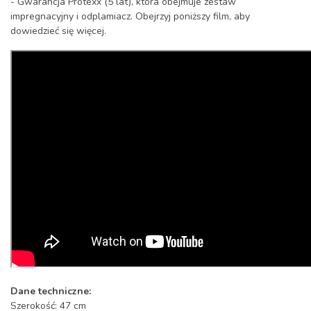
- Gwarancja Protexx (5 lat), która obejmuje zestaw
impregnacyjny i odplamiacz. Obejrzyj poniższy film, aby
dowiedzieć się więcej.
Dane techniczne:
Szerokość: 47 cm