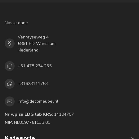
Nasze dane
Venrayseweg 4
5861 BD Wanssum
Nederland
+31 478 234 235
+31623111753
info@decomeubel.nl
Nr wpisu EDG lub KRS:
14104757
NIP:
NL819775113B.01
Kategorie