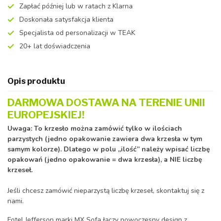
Zapłać później lub w ratach z Klarna
Doskonała satysfakcja klienta
Specjalista od personalizacji w TEAK
20+ lat doświadczenia
Opis produktu
DARMOWA DOSTAWA NA TERENIE UNII
EUROPEJSKIEJ!
Uwaga: To krzesło można zamówić tylko w ilościach
parzystych (jedno opakowanie zawiera dwa krzesła w tym
samym kolorze). Dlatego w polu „ilość” należy wpisać liczbę
opakowań (jedno opakowanie = dwa krzesła), a NIE liczbę
krzeseł.
Jeśli chcesz zamówić nieparzystą liczbę krzeseł, skontaktuj się z
nami.
Fotel Jefferson marki MX Sofa łączy nowoczesny design z