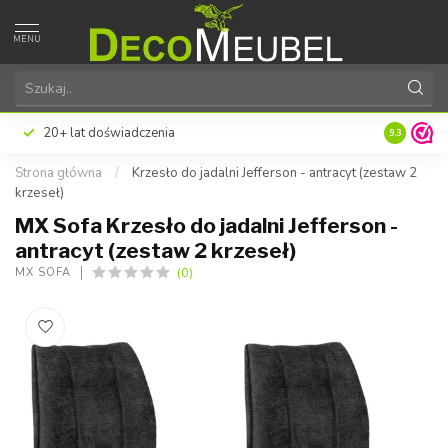
MENU
a satysfakcja klienta
Specjalista od personaliz
9.3
Strona główna
/
Krzesło do jadalni Jefferson - antracyt (zestaw 2
krzeseł)
MX Sofa Krzesło do jadalni Jefferson -
antracyt (zestaw 2 krzeseł)
(0)
MX SOFA