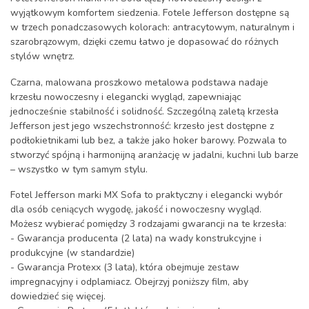
wyjątkowym komfortem siedzenia. Fotele Jefferson dostępne są
w trzech ponadczasowych kolorach: antracytowym, naturalnym i
szarobrązowym, dzięki czemu łatwo je dopasować do różnych
stylów wnętrz.
Czarna, malowana proszkowo metalowa podstawa nadaje
krzesłu nowoczesny i elegancki wygląd, zapewniając
jednocześnie stabilność i solidność. Szczególną zaletą krzesła
Jefferson jest jego wszechstronność: krzesło jest dostępne z
podłokietnikami lub bez, a także jako hoker barowy. Pozwala to
stworzyć spójną i harmonijną aranżację w jadalni, kuchni lub barze
– wszystko w tym samym stylu.
Fotel Jefferson marki MX Sofa to praktyczny i elegancki wybór
dla osób ceniących wygodę, jakość i nowoczesny wygląd.
Możesz wybierać pomiędzy 3 rodzajami gwarancji na te krzesła:
- Gwarancja producenta (2 lata) na wady konstrukcyjne i
produkcyjne (w standardzie)
- Gwarancja Protexx (3 lata), która obejmuje zestaw
impregnacyjny i odplamiacz. Obejrzyj poniższy film, aby
dowiedzieć się więcej.