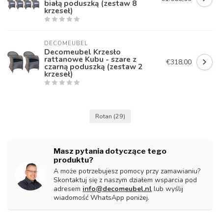
białą poduszką (zestaw 8
krzeseł)
DECOMEUBEL
Decomeubel Krzesło
rattanowe Kubu - szare z
€318,00
czarną poduszką (zestaw 2
krzeseł)
Rotan
(29)
Masz pytania dotyczące tego
produktu?
A może potrzebujesz pomocy przy zamawianiu?
Skontaktuj się z naszym działem wsparcia pod
adresem
info@decomeubel.nl
lub wyślij
wiadomość WhatsApp poniżej.