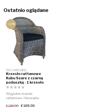
Ostatnio oglądane
-11%
DECOMEUBEL
Krzesło rattanowe
Kubu Szare z czarną
poduszką - 1 krzesło
Wygodne krzesło
rattanowe. Niezwykle
mocny, w komplecie z
€169,00
€189,00
poduszką na siedzisko....