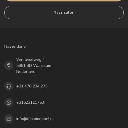
Nasz salon
Nasze dane
Venrayseweg 4
5861 BD Wanssum
Nederland
+31 478 234 235
+31623111753
info@decomeubel.nl