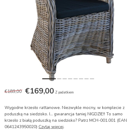
€169,00
€189,00
Z podatkiem
Wygodne krzesło rattanowe. Niezwykle mocny, w komplecie z
poduszką na siedzisko. I... gwarancja taniej NIGDZIE!! To samo
krzesło z białą poduszką na siedzisko? Patrz MCH-001.001 (EAN
0641243950020)
Czytaj więcej
.