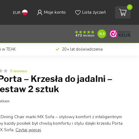
0
Moje konto
Lista życzeń
EUR
€356,00
Dodaj do koszyka
Z podatkiem
9.3
473
reviews
ji w TEAK
20+ lat doświadczenia
0 reviews
orta – Krzesła do jadalni –
Zestaw 2 sztuk
atkiem
 Dining Chair marki MX Sofa – stylowy komfort z inteligentnym
 każdy posiłek był chwilą komfortu i stylu dzięki krzesłu Porta
MX Sofa.
Czytaj więcej
.