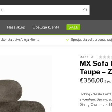
 Zestaw 2 sztuk
Nasz sklep
Obsługa klienta
SALE
skonała satysfakcja klienta
Specjalista od personalizac
MX SOFA
MX Sofa P
Taupe – 
€356,00
Z pod
Odkryj krzesło Porta
akcentem. Spraw, aby
Dining Chair marki 