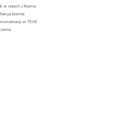
ub w ratach z Klarna
akcja klienta
ersonalizacji w TEAK
czenia