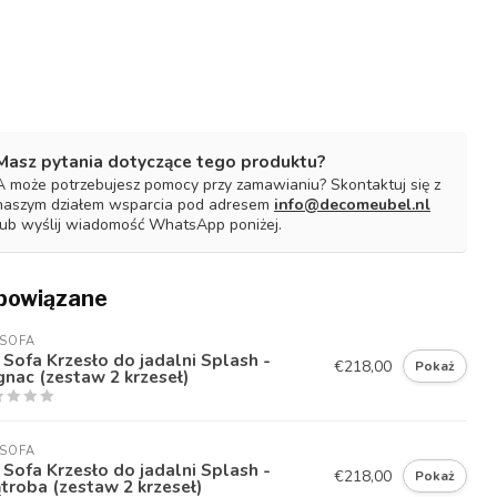
Masz pytania dotyczące tego produktu?
A może potrzebujesz pomocy przy zamawianiu? Skontaktuj się z
naszym działem wsparcia pod adresem
info@decomeubel.nl
lub wyślij wiadomość WhatsApp poniżej.
powiązane
SOFA
Sofa Krzesło do jadalni Splash -
€218,00
Pokaż
nac (zestaw 2 krzeseł)
SOFA
Sofa Krzesło do jadalni Splash -
€218,00
Pokaż
roba (zestaw 2 krzeseł)