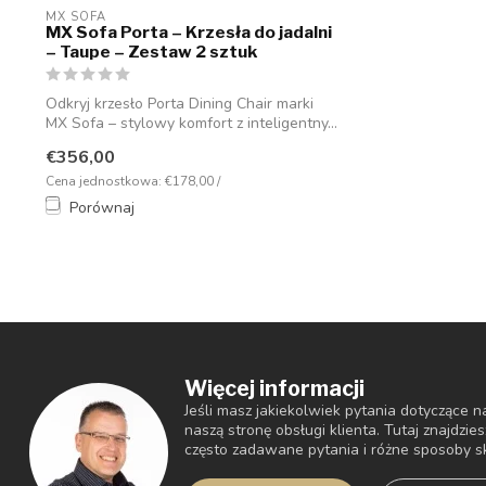
MX SOFA
MX Sofa Porta – Krzesła do jadalni
– Taupe – Zestaw 2 sztuk
Odkryj krzesło Porta Dining Chair marki
MX Sofa – stylowy komfort z inteligentny...
€356,00
Cena jednostkowa: €178,00 /
Porównaj
Więcej informacji
Jeśli masz jakiekolwiek pytania dotyczące
naszą stronę obsługi klienta. Tutaj znajdzie
często zadawane pytania i różne sposoby s