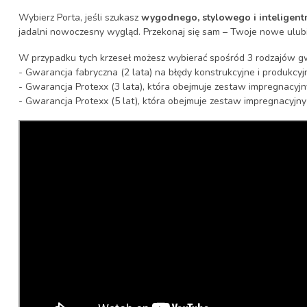
Wybierz Porta, jeśli szukasz
wygodnego, stylowego i inteligentn
jadalni nowoczesny wygląd. Przekonaj się sam – Twoje nowe ulubi
W przypadku tych krzeseł możesz wybierać spośród 3 rodzajów gwa
- Gwarancja fabryczna (2 lata) na błędy konstrukcyjne i produkcyj
- Gwarancja Protexx (3 lata), która obejmuje zestaw impregnacyjny 
- Gwarancja Protexx (5 lat), która obejmuje zestaw impregnacyjny i