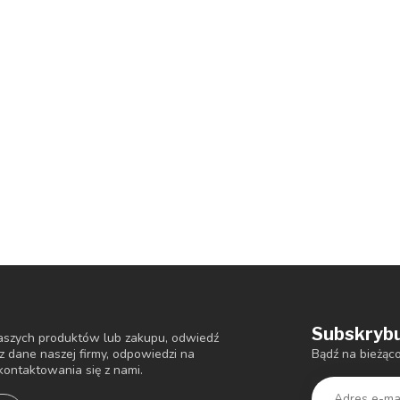
Subskrybu
 naszych produktów lub zakupu, odwiedź
Bądź na bieżąc
sz dane naszej firmy, odpowiedzi na
kontaktowania się z nami.