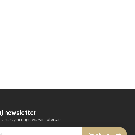
j newsletter
o z naszymi najnowszymi ofertami
Subskrybuj