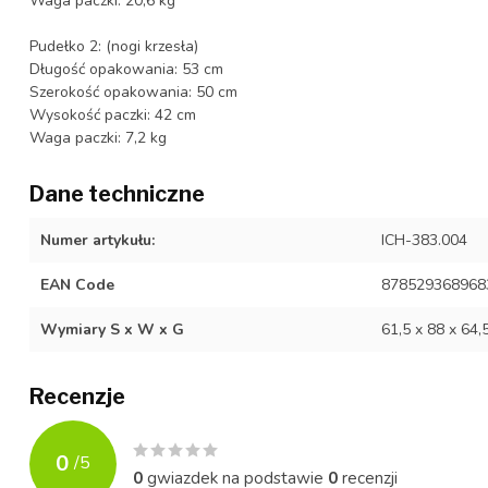
Waga paczki: 20,6 kg
Pudełko 2: (nogi krzesła)
Długość opakowania: 53 cm
Szerokość opakowania: 50 cm
Wysokość paczki: 42 cm
Waga paczki: 7,2 kg
Dane techniczne
Numer artykułu:
ICH-383.004
EAN Code
878529368968
Wymiary S x W x G
61,5 x 88 x 64,
Recenzje
0
/
5
0
gwiazdek na podstawie
0
recenzji