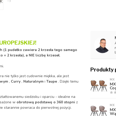
UROPEJSKIEJ!
h (1 pudełko zawiera 2 krzesła tego samego
 = 2 krzesła), a NIE liczbę krzeseł.
mi.
Produkty 
óra nie tylko jest cudownie miękka, ale jest
MX 
owym
,
Curry
,
Naturalnym
i
Taupe
. Dzięki temu
MX 
Cog
ztałtowanemu siedzisku i oparciu - idealne na
posażone w
obrotową podstawę o 360 stopni
z
MX 
ze starannie powraca do pierwotnej pozycji.
MX 
Wąt