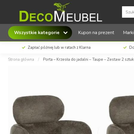
MX Sofa Porta – Krzesła do jadalni – Taupe –
Wszystkie kategorie
Kupon na prezent
Marki
Zapłać później lub w ratach z Klarna
Do
Strona główna
/
Porta – Krzesła do jadalni – Taupe – Zestaw 2 sztuk