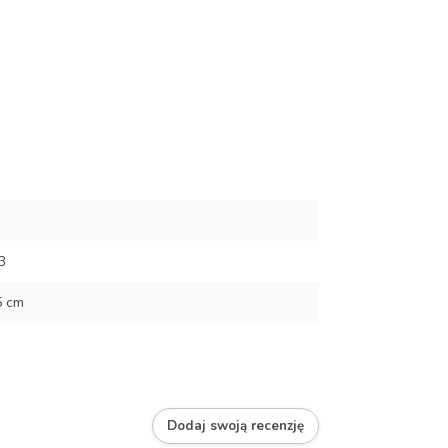
3
5 cm
Dodaj swoją recenzję