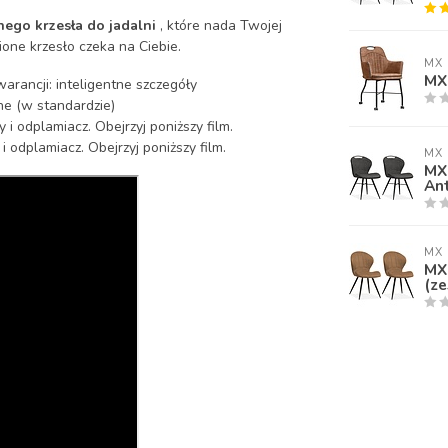
ego krzesła do jadalni
, które nada Twojej
one krzesło czeka na Ciebie.
MX 
MX 
rancji: inteligentne szczegóły
ne (w standardzie)
i odplamiacz. Obejrzyj poniższy film.
 odplamiacz. Obejrzyj poniższy film.
MX 
MX 
Ant
MX 
MX 
(ze