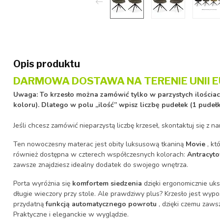
Opis produktu
DARMOWA DOSTAWA NA TERENIE UNII E
Uwaga: To krzesło można zamówić tylko w parzystych ilościac
koloru). Dlatego w polu „ilość” wpisz liczbę pudełek (1 pudełko
Jeśli chcesz zamówić nieparzystą liczbę krzeseł, skontaktuj się z na
Ten nowoczesny materac jest obity luksusową tkaniną
Movie
, kt
również dostępna w czterech współczesnych kolorach:
Antracyt
zawsze znajdziesz idealny dodatek do swojego wnętrza.
Porta wyróżnia się
komfortem siedzenia
dzięki ergonomicznie uks
długie wieczory przy stole. Ale prawdziwy plus? Krzesło jest wy
przydatną
funkcją automatycznego powrotu
, dzięki czemu zaws
Praktyczne i eleganckie w wyglądzie.