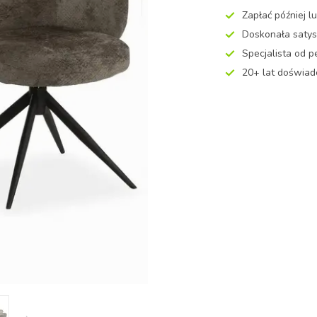
Zapłać później l
Doskonała satysf
Specjalista od p
20+ lat doświad