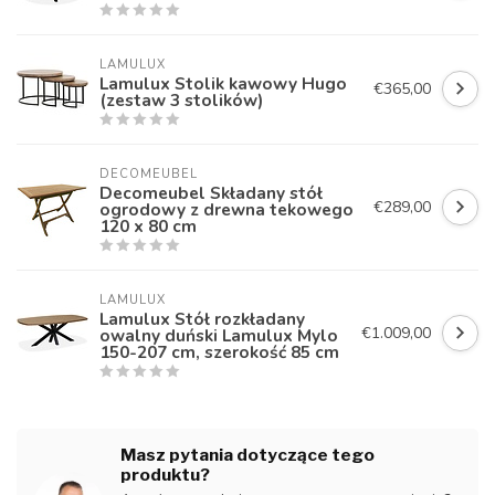
LAMULUX
Lamulux Stolik kawowy Hugo
€365,00
(zestaw 3 stolików)
DECOMEUBEL
Decomeubel Składany stół
€289,00
ogrodowy z drewna tekowego
120 x 80 cm
LAMULUX
Lamulux Stół rozkładany
€1.009,00
owalny duński Lamulux Mylo
150-207 cm, szerokość 85 cm
Masz pytania dotyczące tego
produktu?