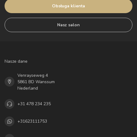
Obsługa klienta
Nasz salon
Nasze dane
Venrayseweg 4
5861 BD Wanssum
Nederland
+31 478 234 235
+31623111753