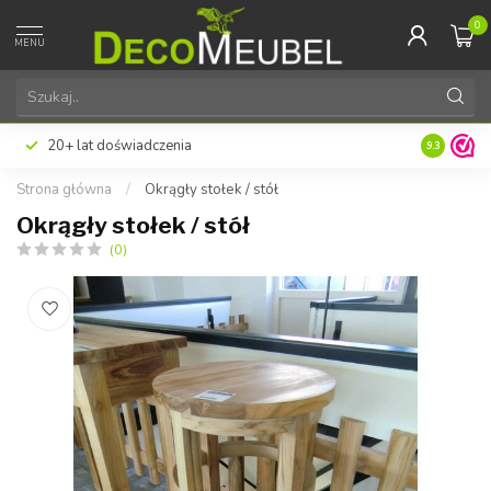
0
MENU
20+ lat doświadczenia
9.3
Strona główna
/
Okrągły stołek / stół
Okrągły stołek / stół
(0)