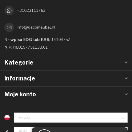
+31623111753
info@decomeubel.nl
Nr wpisu EDG lub KRS:
14104757
NIP:
NL819775113B.01
Kategorie
Informacje
Moje konto
€