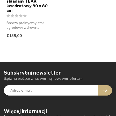
składany TEAK
kwadratowy 80 x 80
cm
Bardzo praktyczny stół
ogrodowy z drewna
tekowego, łatwy do
€159,00
przechowywania i tra...
Subskrybuj newsletter
Bądź na bieżąco z naszymi najnowszymi ofertami
Więcej informacji