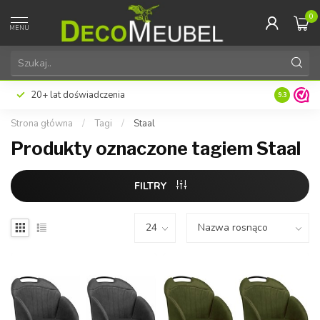
0
MENU
20+ lat doświadczenia
9.3
Strona główna
/
Tagi
/
Staal
Produkty oznaczone tagiem Staal
FILTRY