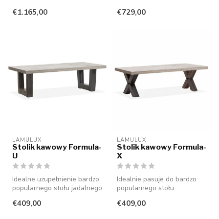
dostępny w 4 różnych
€1.165,00
€729,00
rozmiara...
LAMULUX
LAMULUX
Stolik kawowy Formula-
Stolik kawowy Formula-
U
X
Idealne uzupełnienie bardzo
Idealnie pasuje do bardzo
popularnego stołu jadalnego
popularnego stołu
Formula-U. Ten stolik ka...
jadalnianego Formula-X. Ten
€409,00
€409,00
stolik k...