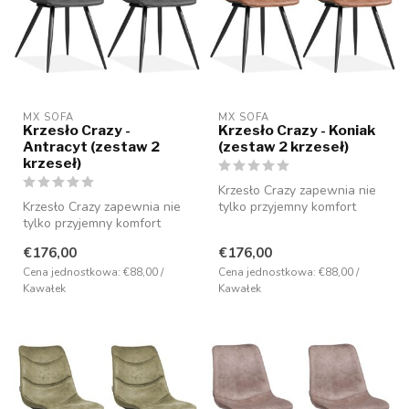
MX SOFA
MX SOFA
Krzesło Crazy -
Krzesło Crazy - Koniak
Antracyt (zestaw 2
(zestaw 2 krzeseł)
krzeseł)
Krzesło Crazy zapewnia nie
Krzesło Crazy zapewnia nie
tylko przyjemny komfort
tylko przyjemny komfort
siedzenia, ale jest również
siedzenia, ale jest również
b...
€176,00
€176,00
b...
Cena jednostkowa: €88,00 /
Cena jednostkowa: €88,00 /
Kawałek
Kawałek