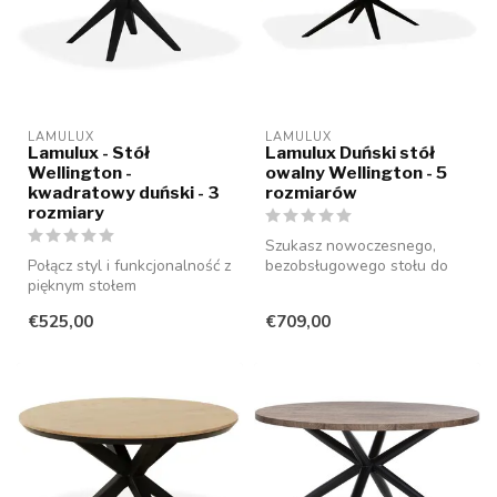
LAMULUX
LAMULUX
Lamulux - Stół
Lamulux Duński stół
Wellington -
owalny Wellington - 5
kwadratowy duński - 3
rozmiarów
rozmiary
Szukasz nowoczesnego,
Połącz styl i funkcjonalność z
bezobsługowego stołu do
pięknym stołem
jadalni, który idealnie
WELLINGTON o
uzupełni T...
€525,00
€709,00
nowoczesnym, kwadrato...