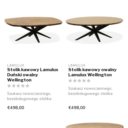
LAMULUX
LAMULUX
Stolik kawowy Lamulux
Stolik kawowy owalny
Duński owalny
Lamulux Wellington
Wellington
Szukasz nowoczesnego,
Szukasz nowoczesnego,
bezobsługowego stolika
bezobsługowego stolika
kawowego, który idealnie
kawowego, który idealnie
wpasuje si...
€498,00
€498,00
wpasuje si...