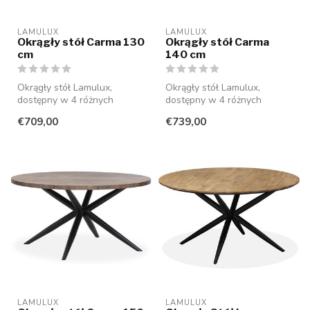
LAMULUX
LAMULUX
Okrągły stół Carma 130
Okrągły stół Carma
cm
140 cm
Okrągły stół Lamulux,
Okrągły stół Lamulux,
dostępny w 4 różnych
dostępny w 4 różnych
rozmiarach i 15 kolorach. Nie
rozmiarach i 15 kolorach. Nie
€709,00
€739,00
wymaga ...
wymaga ...
LAMULUX
LAMULUX