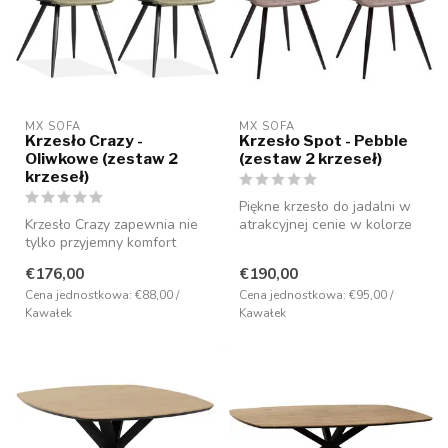
MX SOFA
MX SOFA
Krzesło Crazy -
Krzesło Spot - Pebble
Oliwkowe (zestaw 2
(zestaw 2 krzeseł)
krzeseł)
Piękne krzesło do jadalni w
Krzesło Crazy zapewnia nie
atrakcyjnej cenie w kolorze
tylko przyjemny komfort
żwiru, ale dostępne równ...
siedzenia, ale jest również
€176,00
€190,00
b...
Cena jednostkowa: €88,00 /
Cena jednostkowa: €95,00 /
Kawałek
Kawałek