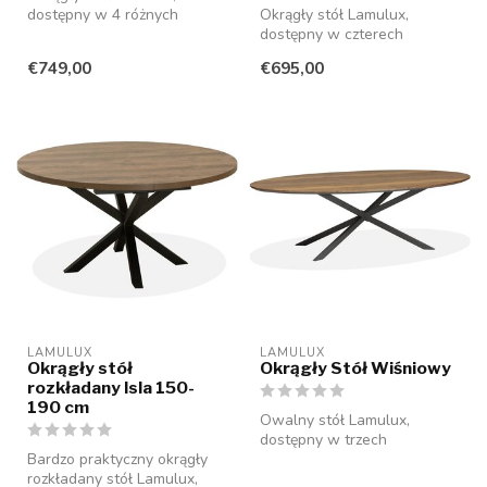
dostępny w 4 różnych
Okrągły stół Lamulux,
rozmiarach i szerokiej gamie
dostępny w czterech
kolorów....
rozmiarach i szerokiej gamie
€749,00
€695,00
kolorów. ...
LAMULUX
LAMULUX
Okrągły stół
Okrągły Stół Wiśniowy
rozkładany Isla 150-
190 cm
Owalny stół Lamulux,
dostępny w trzech
Bardzo praktyczny okrągły
rozmiarach i kolorach.
rozkładany stół Lamulux,
Bezobsługowy, odpo...