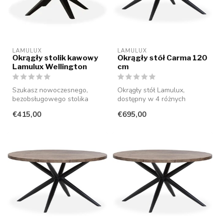
LAMULUX
LAMULUX
Okrągły stolik kawowy
Okrągły stół Carma 120
Lamulux Wellington
cm
Szukasz nowoczesnego,
Okrągły stół Lamulux,
bezobsługowego stolika
dostępny w 4 różnych
kawowego, który idealnie
rozmiarach i 15 kolorach. Nie
€415,00
€695,00
wpasuje si...
wymaga ...