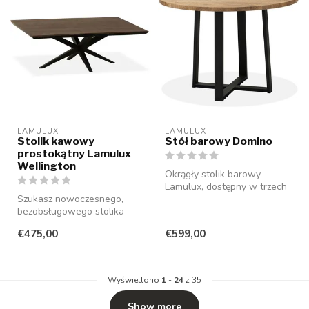
LAMULUX
LAMULUX
Stolik kawowy
Stół barowy Domino
prostokątny Lamulux
Wellington
Okrągły stolik barowy
Lamulux, dostępny w trzech
Szukasz nowoczesnego,
rozmiarach i kolorach. Nie
bezobsługowego stolika
wyma...
kawowego, który idealnie
€475,00
€599,00
wpasuje si...
Wyświetlono
1
-
24
z 35
Show more