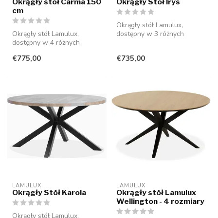
Okrągły stół Carma 150
Okrągły Stół Irys
cm
Okrągły stół Lamulux,
Okrągły stół Lamulux,
dostępny w 3 różnych
dostępny w 4 różnych
rozmiarach i różnych
rozmiarach i 15 kolorach. Nie
kolorach. Bezobs...
€775,00
€735,00
wymaga ...
LAMULUX
LAMULUX
Okrągły Stół Karola
Okrągły stół Lamulux
Wellington - 4 rozmiary
Okrągły stół Lamulux,