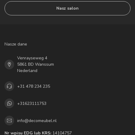
Nasz salon
Nasze dane
Venrayseweg 4
5861 BD Wanssum
Nederland
+31 478 234 235
+31623111753
info@decomeubel.nl
Nr wpisu EDG lub KRS:
14104757