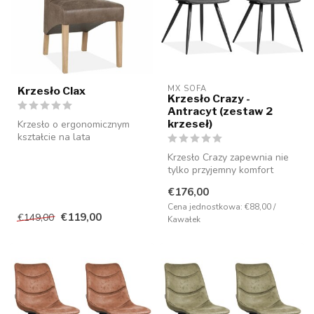
MX SOFA
Krzesło Clax
Krzesło Crazy -
Antracyt (zestaw 2
krzeseł)
Krzesło o ergonomicznym
kształcie na lata
przyjemności siedzenia.
Krzesło Crazy zapewnia nie
tylko przyjemny komfort
siedzenia, ale jest również
€176,00
b...
Cena jednostkowa: €88,00 /
€119,00
€149,00
Kawałek