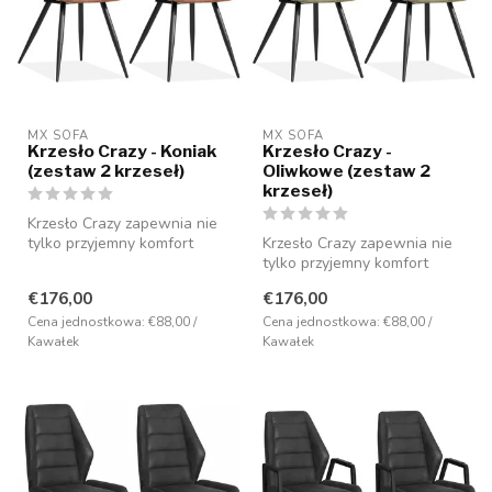
MX SOFA
MX SOFA
Krzesło Crazy - Koniak
Krzesło Crazy -
(zestaw 2 krzeseł)
Oliwkowe (zestaw 2
krzeseł)
Krzesło Crazy zapewnia nie
tylko przyjemny komfort
Krzesło Crazy zapewnia nie
siedzenia, ale jest również
tylko przyjemny komfort
b...
siedzenia, ale jest również
€176,00
€176,00
b...
Cena jednostkowa: €88,00 /
Cena jednostkowa: €88,00 /
Kawałek
Kawałek