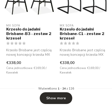
MX SOFA
MX SOFA
Krzesło do jadalni
Krzesło do jadalni
Brisbane-B3 - zestaw 2
Brisbane-C1 - zestaw 2
krzeseł
krzeseł
Krzesło Brisbane jest częścią
Krzesło Brisbane jest częścią
nowej koncepcji krzesła MX
nowej koncepcji krzesła MX
Sofa i ma nowoczesny de...
Sofa i ma nowoczesny de...
€338,00
€338,00
Cena jednostkowa: €169,00 /
Cena jednostkowa: €169,00 /
Kawałek
Kawałek
Wyświetlono
1
-
24
z 116
Show more