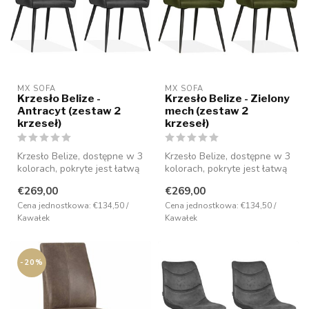
MX SOFA
MX SOFA
Krzesło Belize -
Krzesło Belize - Zielony
Antracyt (zestaw 2
mech (zestaw 2
krzeseł)
krzeseł)
Krzesło Belize, dostępne w 3
Krzesło Belize, dostępne w 3
kolorach, pokryte jest łatwą
kolorach, pokryte jest łatwą
w pielęgnacji tkaniną ...
w pielęgnacji tkaniną ...
€269,00
€269,00
Cena jednostkowa: €134,50 /
Cena jednostkowa: €134,50 /
Kawałek
Kawałek
-20%