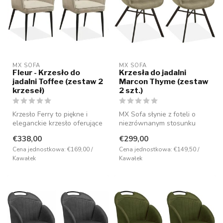
MX SOFA
MX SOFA
Fleur - Krzesło do
Krzesła do jadalni
jadalni Toffee (zestaw 2
Marcon Thyme (zestaw
krzeseł)
2 szt.)
Krzesło Ferry to piękne i
MX Sofa słynie z foteli o
eleganckie krzesło oferujące
niezrównanym stosunku
najwyższy komfort. Ma uro...
ceny do jakości. Fotel
€338,00
€299,00
Marcon je...
Cena jednostkowa: €169,00 /
Cena jednostkowa: €149,50 /
Kawałek
Kawałek