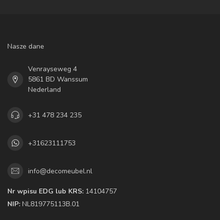
Nasze dane
Venrayseweg 4
5861 BD Wanssum
Nederland
+31 478 234 235
+31623111753
info@decomeubel.nl
Nr wpisu EDG lub KRS:
14104757
NIP:
NL819775113B.01