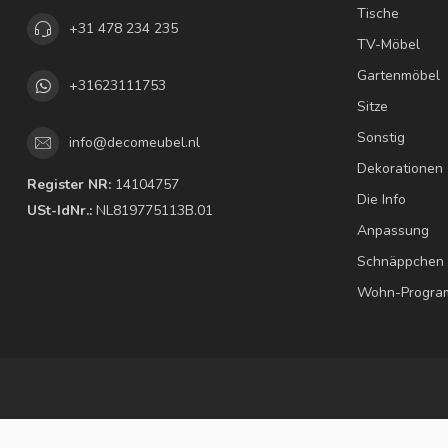
Tische
+31 478 234 235
TV-Möbel
Gartenmöbel
+31623111753
Sitze
Sonstig
info@decomeubel.nl
Dekorationen
Register NR:
14104757
Die Info
USt-IdNr.:
NL819775113B.01
Anpassung
Schnäppchen
Wohn-Progr