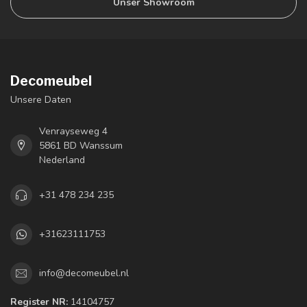
Unser Showroom
Decomeubel
Unsere Daten
Venrayseweg 4
5861 BD Wanssum
Nederland
+31 478 234 235
+31623111753
info@decomeubel.nl
Register NR:
14104757