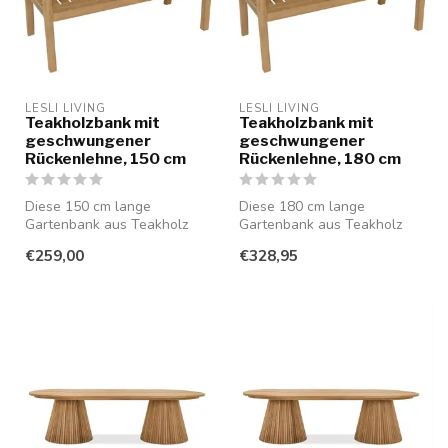
LESLI LIVING
LESLI LIVING
Teakholzbank mit
Teakholzbank mit
geschwungener
geschwungener
Rückenlehne, 150 cm
Rückenlehne, 180 cm
Diese 150 cm lange
Diese 180 cm lange
Gartenbank aus Teakholz
Gartenbank aus Teakholz
vereint zeitloses Design mit
vereint zeitloses Design mit
€259,00
€328,95
hohem Si...
hohem Si...