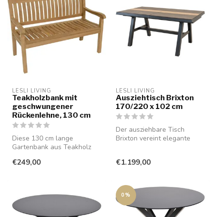
LESLI LIVING
LESLI LIVING
Teakholzbank mit
Ausziehtisch Brixton
geschwungener
170/220 x 102 cm
Rückenlehne, 130 cm
Der ausziehbare Tisch
Diese 130 cm lange
Brixton vereint elegante
Gartenbank aus Teakholz
Schlichtheit mit praktischer
vereint zeitloses Design mit
Funk...
€249,00
€1.199,00
hohem Si...
0%