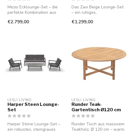
Mezio Ecklounge-Set – die
Das Zavi Beige Lounge-Set
perfekte Kombination aus
– ein ruhiges,
minimalistischem Design und
minimalistisches Set, das
€2.799,00
€1.299,00
e...
Ihrem Raum so...
LESLI LIVING
LESLI LIVING
Harper Steen Lounge-
Runder Teak-
Set
Gartentisch Ø120 cm
Harper Stone Lounge-Set –
Runder Tisch aus massivem
ein robustes, steingraues
Teakholz, Ø 120 cm – warm,