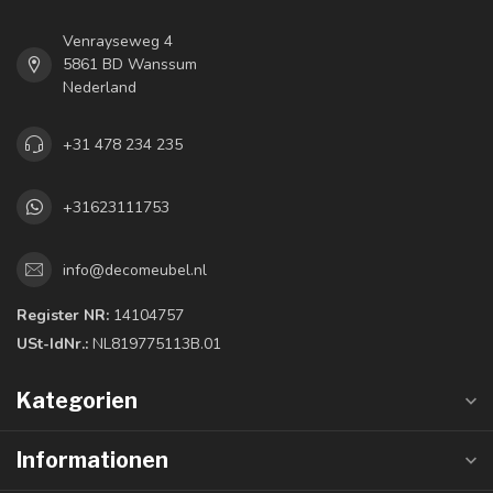
Venrayseweg 4
5861 BD Wanssum
Nederland
+31 478 234 235
+31623111753
info@decomeubel.nl
Register NR:
14104757
USt-IdNr.:
NL819775113B.01
Kategorien
Informationen