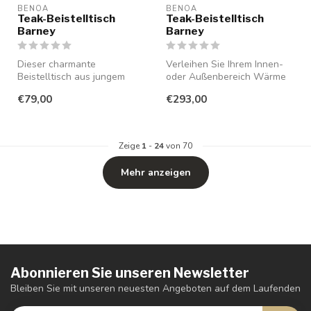
BENOA
BENOA
Teak-Beistelltisch
Teak-Beistelltisch
Barney
Barney
Dieser charmante
Verleihen Sie Ihrem Innen-
Beistelltisch aus jungem
oder Außenbereich Wärme
Teakholz vereint
und Authentizität mit diesem
€79,00
€293,00
Funktionalität und na...
...
Zeige
1
-
24
von 70
Mehr anzeigen
Abonnieren Sie unseren Newsletter
Bleiben Sie mit unseren neuesten Angeboten auf dem Laufenden