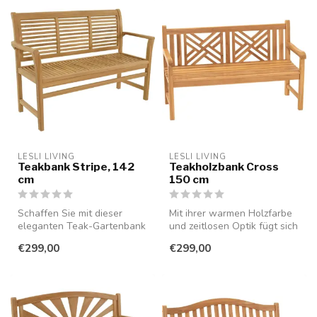
LESLI LIVING
LESLI LIVING
Teakbank Stripe, 142
Teakholzbank Cross
cm
150 cm
Schaffen Sie mit dieser
Mit ihrer warmen Holzfarbe
eleganten Teak-Gartenbank
und zeitlosen Optik fügt sich
eine warme und einladende
diese Teak-Gartenbank p...
€299,00
€299,00
Atmo...