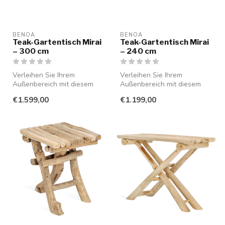
BENOA
BENOA
Teak-Gartentisch Mirai
Teak-Gartentisch Mirai
– 300 cm
– 240 cm
Verleihen Sie Ihrem
Verleihen Sie Ihrem
Außenbereich mit diesem
Außenbereich mit diesem
stilvollen Teak-Gartentisch
stilvollen Teak-Gartentisch
€1.599,00
€1.199,00
Wärme un...
Wärme un...