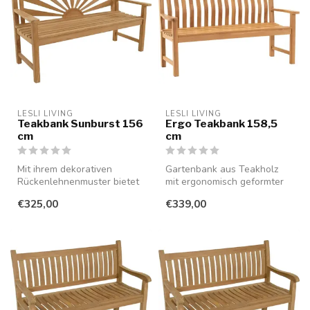
LESLI LIVING
LESLI LIVING
Teakbank Sunburst 156
Ergo Teakbank 158,5
cm
cm
Mit ihrem dekorativen
Gartenbank aus Teakholz
Rückenlehnenmuster bietet
mit ergonomisch geformter
diese Teakholzbank nicht
Sitzfläche. Genießen Sie
€325,00
€339,00
nur ein...
lange...