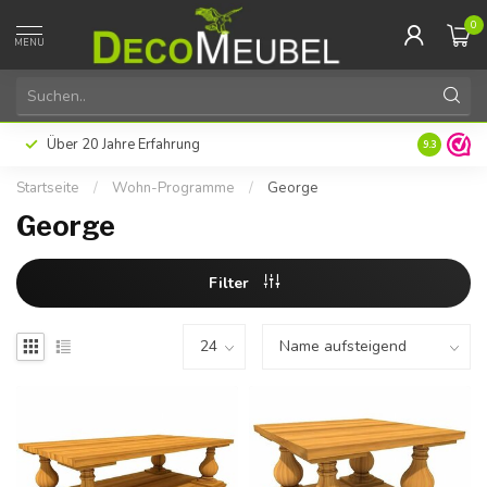
0
MENU
Über 20 Jahre Erfahrung
9.3
Startseite
/
Wohn-Programme
/
George
George
Filter