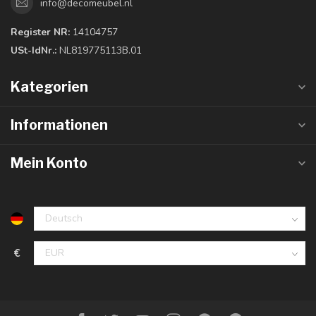
info@decomeubel.nl
Register NR:
14104757
USt-IdNr.:
NL819775113B.01
Kategorien
Informationen
Mein Konto
€