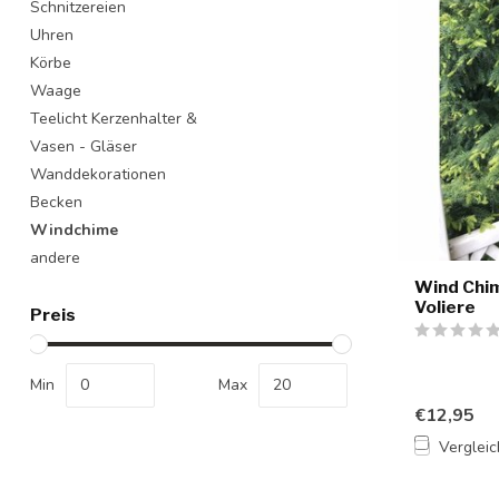
Schnitzereien
Uhren
Körbe
Waage
Teelicht Kerzenhalter &
Vasen - Gläser
Wanddekorationen
Becken
Windchime
andere
Wind Chi
Voliere
Preis
Min
Max
€12,95
Verglei