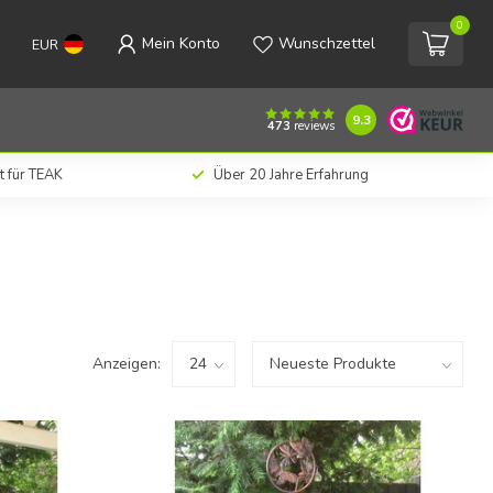
0
Mein Konto
Wunschzettel
EUR
9.3
473
reviews
t für TEAK
Über 20 Jahre Erfahrung
Anzeigen: