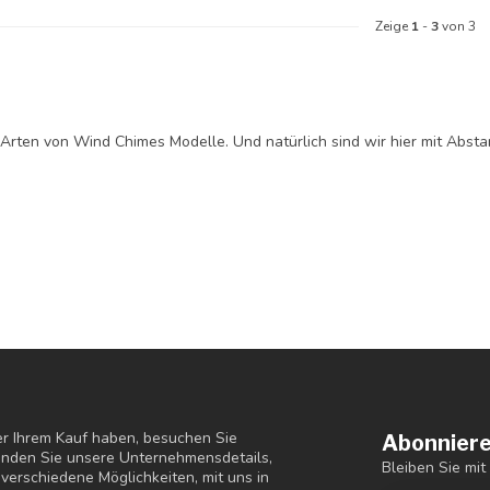
Zeige
1
-
3
von 3
rten von Wind Chimes Modelle. Und natürlich sind wir hier mit Abstand
r Ihrem Kauf haben, besuchen Sie
Abonniere
finden Sie unsere Unternehmensdetails,
Bleiben Sie mi
verschiedene Möglichkeiten, mit uns in