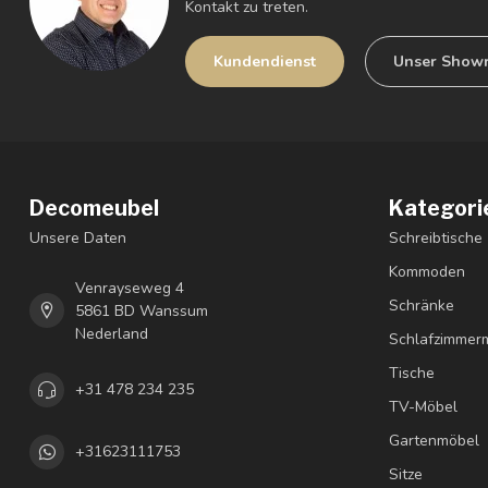
Kontakt zu treten.
Kundendienst
Unser Show
Decomeubel
Kategori
Unsere Daten
Schreibtische
Kommoden
Venrayseweg 4
Schränke
5861 BD Wanssum
Nederland
Schlafzimmer
Tische
+31 478 234 235
TV-Möbel
Gartenmöbel
+31623111753
Sitze