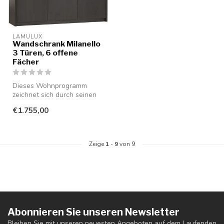
LAMULUX
Wandschrank Milanello
3 Türen, 6 offene
Fächer
Dieses Wohnprogramm
zeichnet sich durch seinen
minimalistischen Stil aus und
€1.755,00
ist...
Zeige
1
-
9
von 9
Abonnieren Sie unseren Newsletter
Bleiben Sie mit unseren neuesten Angeboten auf dem Laufenden