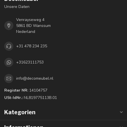
Unsere Daten
Venrayseweg 4
5861 BD Wanssum
Nederland
+31 478 234 235
+31623111753
info@decomeubel.nl
Register NR:
14104757
USt-IdNr.:
NL819775113B.01
Kategorien