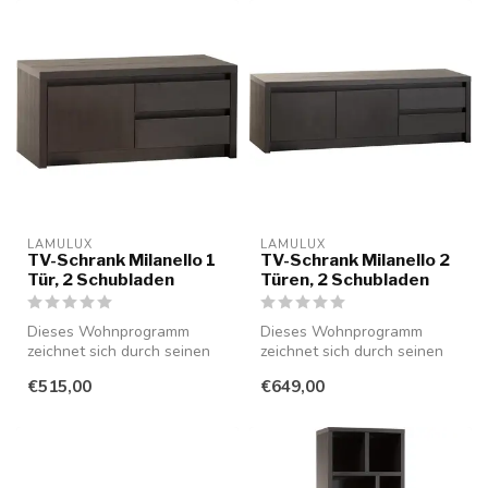
LAMULUX
LAMULUX
TV-Schrank Milanello 1
TV-Schrank Milanello 2
Tür, 2 Schubladen
Türen, 2 Schubladen
Dieses Wohnprogramm
Dieses Wohnprogramm
zeichnet sich durch seinen
zeichnet sich durch seinen
minimalistischen Stil aus und
minimalistischen Stil aus und
€515,00
€649,00
ist...
ist...