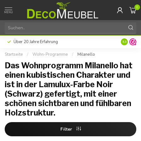
0
MENU
Über 20 Jahre Erfahrung
9.3
Startseite
/
Wohn-Programme
/
Milanello
Das Wohnprogramm Milanello hat
einen kubistischen Charakter und
ist in der Lamulux-Farbe Noir
(Schwarz) gefertigt, mit einer
schönen sichtbaren und fühlbaren
Holzstruktur.
Filter