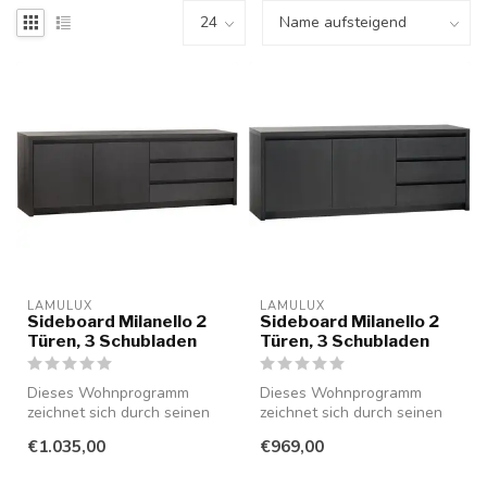
LAMULUX
LAMULUX
Sideboard Milanello 2
Sideboard Milanello 2
Türen, 3 Schubladen
Türen, 3 Schubladen
Dieses Wohnprogramm
Dieses Wohnprogramm
zeichnet sich durch seinen
zeichnet sich durch seinen
minimalistischen Stil aus und
minimalistischen Stil aus und
€1.035,00
€969,00
ist...
ist...