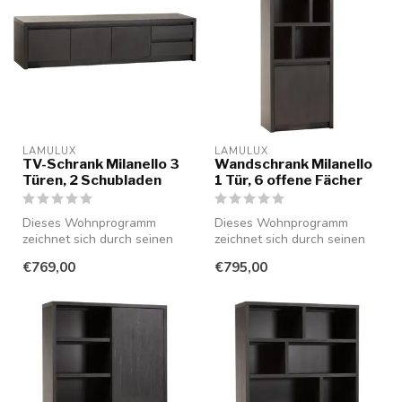
LAMULUX
LAMULUX
TV-Schrank Milanello 3
Wandschrank Milanello
Türen, 2 Schubladen
1 Tür, 6 offene Fächer
Dieses Wohnprogramm
Dieses Wohnprogramm
zeichnet sich durch seinen
zeichnet sich durch seinen
minimalistischen Stil aus und
minimalistischen Stil aus und
€769,00
€795,00
ist...
ist...