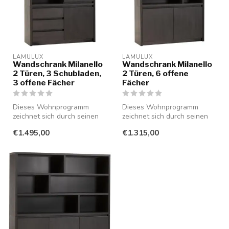
LAMULUX
LAMULUX
Wandschrank Milanello
Wandschrank Milanello
2 Türen, 3 Schubladen,
2 Türen, 6 offene
3 offene Fächer
Fächer
Dieses Wohnprogramm
Dieses Wohnprogramm
zeichnet sich durch seinen
zeichnet sich durch seinen
minimalistischen Stil aus und
minimalistischen Stil aus und
€1.495,00
€1.315,00
ist...
ist...