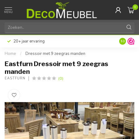
0
MENU
20+ jaar ervaring
9.3
Home
/
Dressoir met 9 zeegras manden
Eastfurn Dressoir met 9 zeegras
manden
(0)
EASTFURN