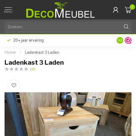
0
MENU
20+ jaar ervaring
9.3
Home
/
Ladenkast 3 Laden
Ladenkast 3 Laden
(0)