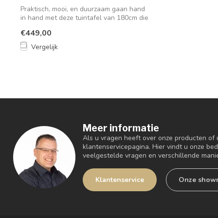
Praktisch, mooi, en duurzaam gaan hand
in hand met deze tuintafel van 180cm die
...
€449,00
Vergelijk
Meer informatie
Als u vragen heeft over onze producten of
klantenservicepagina. Hier vindt u onze be
veelgestelde vragen en verschillende mani
Klantenservice
Onze show