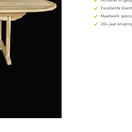
Achteraf of ges
Excellente klan
Maatwerk specia
20+ jaar ervarin