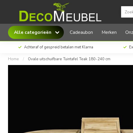
Alle categorieën
Cadeaubon
Merken
Onz
Achteraf of gespreid betalen met Klarna
Ex
Home
/
Ovale uitschuifbare Tuintafel Teak 180-240 cm