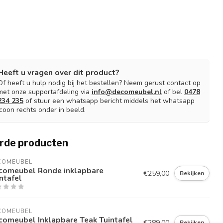
Heeft u vragen over dit product?
Of heeft u hulp nodig bij het bestellen? Neem gerust contact op
met onze supportafdeling via
info@decomeubel.nl
of bel
0478
234 235
of stuur een whatsapp bericht middels het whatsapp
icoon rechts onder in beeld.
rde producten
COMEUBEL
comeubel Ronde inklapbare
€259,00
Bekijken
ntafel
COMEUBEL
comeubel Inklapbare Teak Tuintafel
€289,00
Bekijken