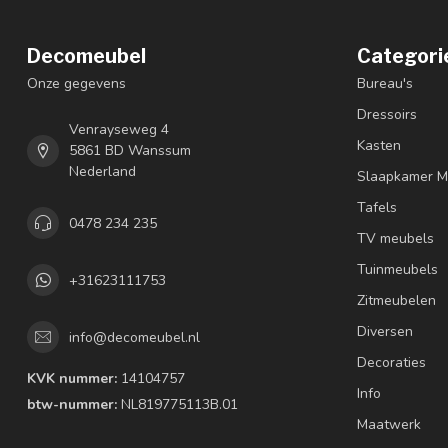
Decomeubel
Categori
Onze gegevens
Bureau's
Dressoirs
Venrayseweg 4
Kasten
5861 BD Wanssum
Nederland
Slaapkamer M
Tafels
0478 234 235
TV meubels
Tuinmeubels
+31623111753
Zitmeubelen
Diversen
info@decomeubel.nl
Decoraties
KVK nummer:
14104757
Info
btw-nummer:
NL819775113B.01
Maatwerk