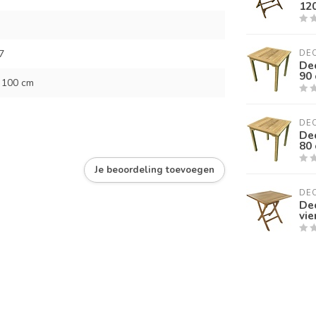
120
7
DE
Dec
90
 100 cm
DE
Dec
80
Je beoordeling toevoegen
DE
De
vie