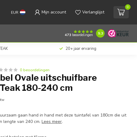
0
Mijn account
Verlanglijst
EUR
9.3
473
beoordelingen
 TEAK
20+ jaar ervaring
0 beoordelingen
el Ovale uitschuifbare
l Teak 180-240 cm
btw
 duurzaam gaan hand in hand met deze tuintafel van 180cm die uit
en lengte van 240 cm.
Lees meer
.