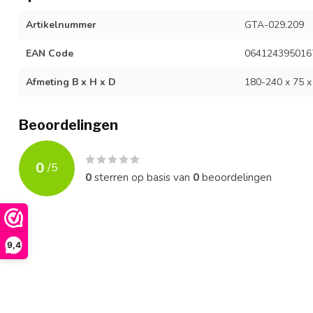
Artikelnummer
GTA-029.209
EAN Code
064124395016
Afmeting B x H x D
180-240 x 75 x
Beoordelingen
0
/
5
0
sterren op basis van
0
beoordelingen
9,4