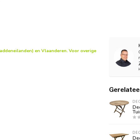
 waddeneilanden) en Vlaanderen. Voor overige
Gerelatee
DE
De
Tui
DE
De