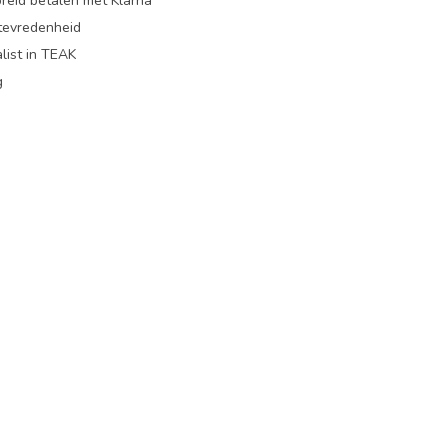
preid betalen met Klarna
ttevredenheid
list in TEAK
g