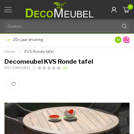
0
MENU
20+ jaar ervaring
9.3
Home
/
KVS Ronde tafel
Decomeubel KVS Ronde tafel
(0)
DECOMEUBEL