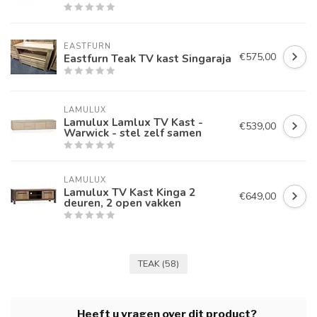
EASTFURN
€575,00
Eastfurn Teak TV kast Singaraja
LAMULUX
Lamulux Lamlux TV Kast -
€539,00
Warwick - stel zelf samen
LAMULUX
Lamulux TV Kast Kinga 2
€649,00
deuren, 2 open vakken
TEAK
(58)
Heeft u vragen over dit product?