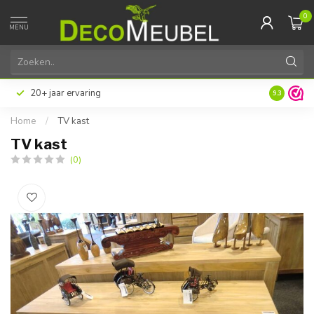
0
MENU
20+ jaar ervaring
9.3
Home
/
TV kast
TV kast
(0)