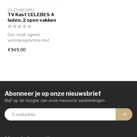
DECOMEUBEL
TV Kast CELEBES 4
laden, 2 open vakken
Een strak ogend
woonprogramma met
greeploze laden en deuren,
€949,00
uitgevoerd in glad ...
Abonneer je op onze nieuwsbrief
Blijf op de hoogte van onze nieuwste aanbiedingen