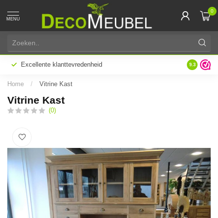
0
MENU
Excellente klanttevredenheid
Maatwerk 
9.3
Home
/
Vitrine Kast
Vitrine Kast
(0)