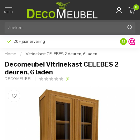
0
MENU
20+ jaar ervaring
9.3
Home
/
Vitrinekast CELEBES 2 deuren, 6 laden
Decomeubel Vitrinekast CELEBES 2
deuren, 6 laden
(0)
DECOMEUBEL