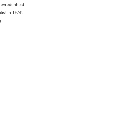
ttevredenheid
list in TEAK
g