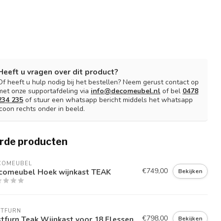
Heeft u vragen over dit product?
Of heeft u hulp nodig bij het bestellen? Neem gerust contact op
met onze supportafdeling via
info@decomeubel.nl
of bel
0478
234 235
of stuur een whatsapp bericht middels het whatsapp
icoon rechts onder in beeld.
rde producten
COMEUBEL
€749,00
comeubel Hoek wijnkast TEAK
Bekijken
STFURN
€798,00
tfurn Teak Wijnkast voor 18 Flessen
Bekijken