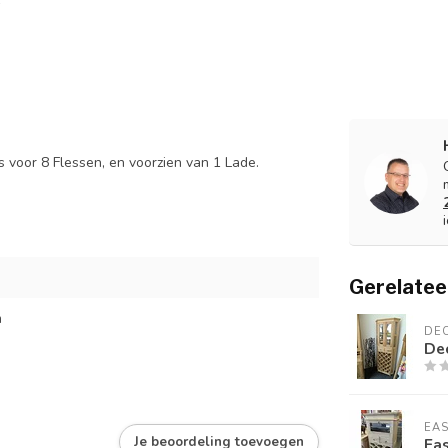
s voor 8 Flessen, en voorzien van 1 Lade.
Gerelatee
m
DE
De
EA
Je beoordeling toevoegen
Eas