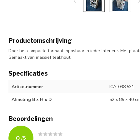
Productomschrijving
Door het compacte formaat inpasbaar in ieder Interieur. Met plaat
Gemaakt van massief teakhout.
Specificaties
Artikelnummer
ICA-038.531
Afmeting B x H x D
52 x 85 x 40 c
Beoordelingen
0
/
5