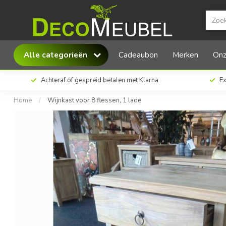
Eastfurn Wijnkast voor 8 flessen, 1 lade
Alle categorieën
Cadeaubon
Merken
Onz
Achteraf of gespreid betalen met Klarna
Ex
Home
/
Wijnkast voor 8 flessen, 1 lade