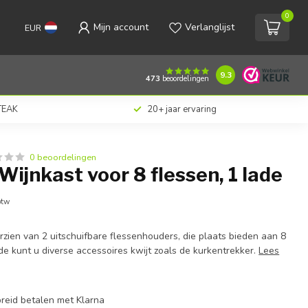
0
Mijn account
Verlanglijst
EUR
€219,00
Toevoegen aan winkelwagen
Incl. btw
9.3
473
beoordelingen
 TEAK
20+ jaar ervaring
0 beoordelingen
Wijnkast voor 8 flessen, 1 lade
btw
rzien van 2 uitschuifbare flessenhouders, die plaats bieden aan 8
ade kunt u diverse accessoires kwijt zoals de kurkentrekker.
Lees
preid betalen met Klarna