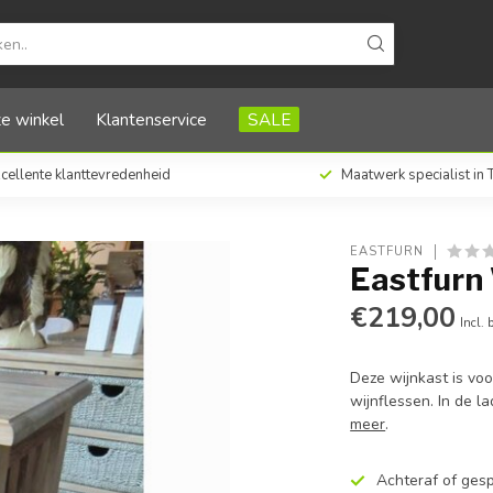
e winkel
Klantenservice
SALE
cellente klanttevredenheid
Maatwerk specialist in
EASTFURN
Eastfurn 
€219,00
Incl. 
Deze wijnkast is voo
wijnflessen. In de l
meer
.
Achteraf of ges