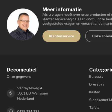
Meer informatie
Als u vragen heeft over onze producten of
klantenservicepagina. Hier vindt u onze be
veelgestelde vragen en verschillende mani
Klantenservice
Onze show
Decomeubel
Categori
Onze gegevens
Bureau's
Dressoirs
Venrayseweg 4
Kasten
5861 BD Wanssum
Nederland
Slaapkamer M
Tafels
0478 234 235