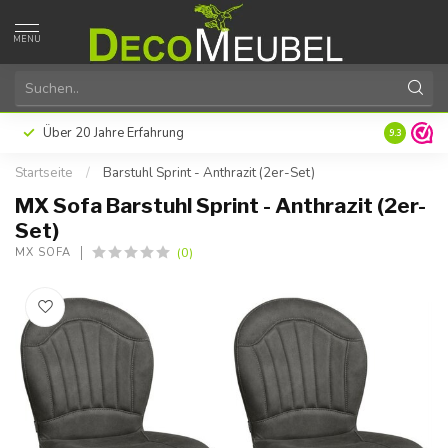
MENU
später oder in Raten mit Klarna
Hervorragende Kundenzufrie
9.3
Startseite
/
Barstuhl Sprint - Anthrazit (2er-Set)
MX Sofa Barstuhl Sprint - Anthrazit (2er-
Set)
(0)
MX SOFA