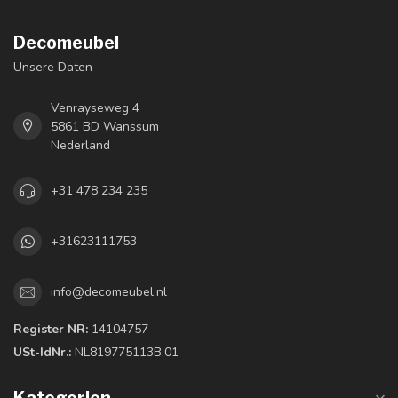
Decomeubel
Unsere Daten
Venrayseweg 4
5861 BD Wanssum
Nederland
+31 478 234 235
+31623111753
info@decomeubel.nl
Register NR:
14104757
USt-IdNr.:
NL819775113B.01
Kategorien