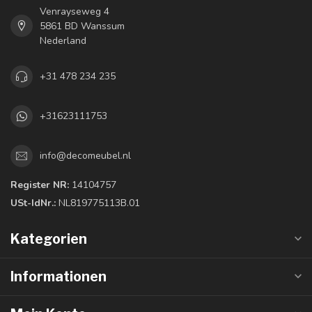
Venrayseweg 4
5861 BD Wanssum
Nederland
+31 478 234 235
+31623111753
info@decomeubel.nl
Register NR:
14104757
USt-IdNr.:
NL819775113B.01
Kategorien
Informationen