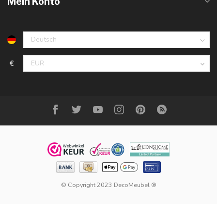
Mein Konto
€
© Copyright 2023 DecoMeubel ®