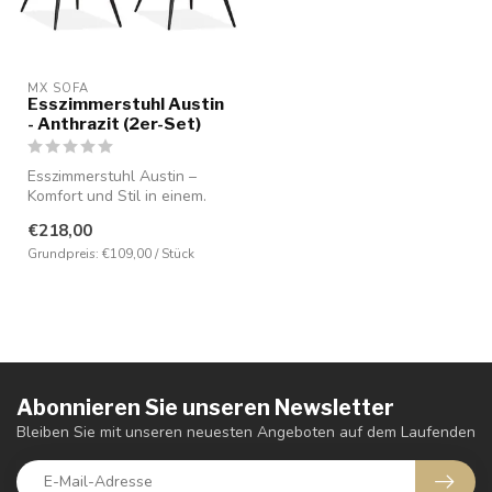
MX SOFA
Esszimmerstuhl Austin
- Anthrazit (2er-Set)
Esszimmerstuhl Austin –
Komfort und Stil in einem.
Dieser elegante Stuhl ist
€218,00
mit...
Grundpreis: €109,00 / Stück
Abonnieren Sie unseren Newsletter
Bleiben Sie mit unseren neuesten Angeboten auf dem Laufenden