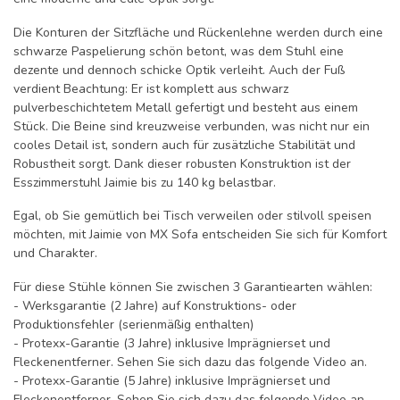
Die Konturen der Sitzfläche und Rückenlehne werden durch eine
schwarze Paspelierung schön betont, was dem Stuhl eine
dezente und dennoch schicke Optik verleiht. Auch der Fuß
verdient Beachtung: Er ist komplett aus schwarz
pulverbeschichtetem Metall gefertigt und besteht aus einem
Stück. Die Beine sind kreuzweise verbunden, was nicht nur ein
cooles Detail ist, sondern auch für zusätzliche Stabilität und
Robustheit sorgt. Dank dieser robusten Konstruktion ist der
Esszimmerstuhl Jaimie bis zu 140 kg belastbar.
Egal, ob Sie gemütlich bei Tisch verweilen oder stilvoll speisen
möchten, mit Jaimie von MX Sofa entscheiden Sie sich für Komfort
und Charakter.
Für diese Stühle können Sie zwischen 3 Garantiearten wählen:
- Werksgarantie (2 Jahre) auf Konstruktions- oder
Produktionsfehler (serienmäßig enthalten)
- Protexx-Garantie (3 Jahre) inklusive Imprägnierset und
Fleckenentferner. Sehen Sie sich dazu das folgende Video an.
- Protexx-Garantie (5 Jahre) inklusive Imprägnierset und
Fleckenentferner. Sehen Sie sich dazu das folgende Video an.