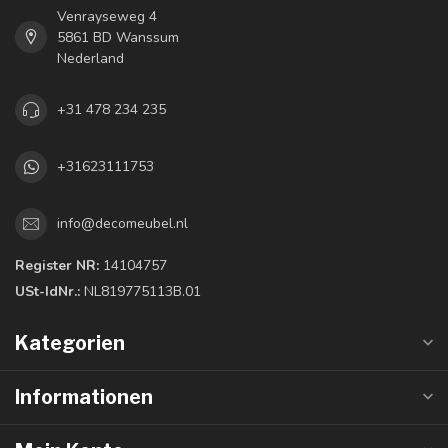
Venrayseweg 4
5861 BD Wanssum
Nederland
+31 478 234 235
+31623111753
info@decomeubel.nl
Register NR:
14104757
USt-IdNr.:
NL819775113B.01
Kategorien
Informationen