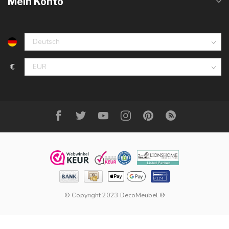
Mein Konto
€
© Copyright 2023 DecoMeubel ®