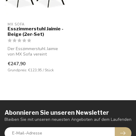
MX SOFA
Esszimmerstuhl Jaimie -
Beige (2er-Set)
Der Esszimmerstuhl Jaimie
von MX Sofa vereint
Komfort, Stil und Robustheit
€247,90
in ei...
Grundpreis: €123,95 / Stück
Abonnieren Sie unseren Newsletter
Bleiben Sie mit unseren neuesten Angeboten auf dem Laufenden