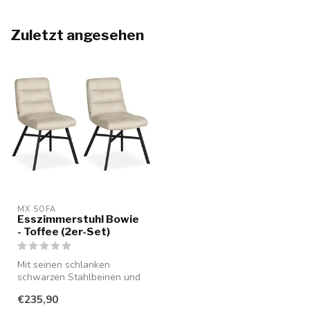
Zuletzt angesehen
MX SOFA
Esszimmerstuhl Bowie
- Toffee (2er-Set)
Mit seinen schlanken
schwarzen Stahlbeinen und
der hochwertigen
€235,90
Mikrofaserstoffp...