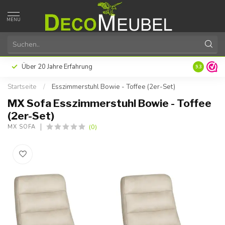
MENU
agende Kundenzufriedenheit
Maßgeschneiderter Spezial
9.3
Startseite
/
Esszimmerstuhl Bowie - Toffee (2er-Set)
MX Sofa Esszimmerstuhl Bowie - Toffee
(2er-Set)
(0)
MX SOFA