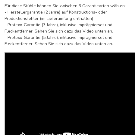
Für diese Stühle können Sie zwischen 3 Garantiearten wählen:
- Herstellergarantie (2 Jahre) auf Konstruktions- oder
Produktionsfehler (im Lieferumfang enthalten)
- Protexx-Garantie (3 Jahre), inklusive Imprägnierset und
Fleckentferner. Sehen Sie sich dazu das Video unten an.
- Protexx-Garantie (5 Jahre), inklusive Imprägnierset und
Fleckentferner. Sehen Sie sich dazu das Video unten an.