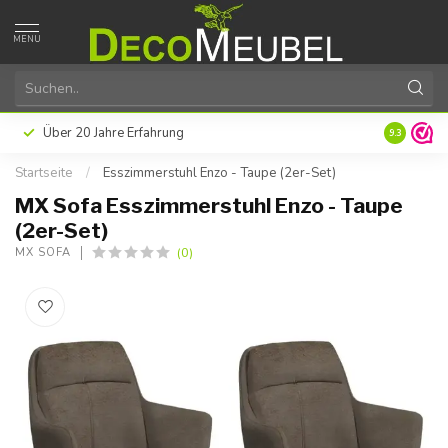
MENU
ahlen Sie später oder in Raten mit Klarna
Hervorragende Kun
9.3
Startseite
/
Esszimmerstuhl Enzo - Taupe (2er-Set)
MX Sofa Esszimmerstuhl Enzo - Taupe
(2er-Set)
(0)
MX SOFA