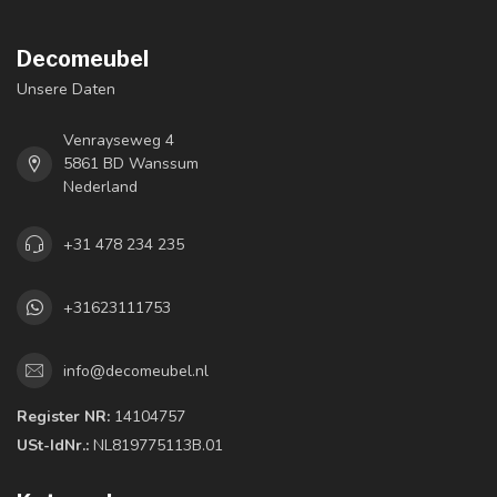
Decomeubel
Unsere Daten
Venrayseweg 4
5861 BD Wanssum
Nederland
+31 478 234 235
+31623111753
info@decomeubel.nl
Register NR:
14104757
USt-IdNr.:
NL819775113B.01