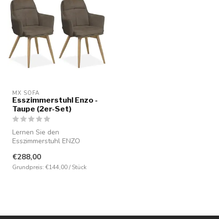
MX SOFA
Esszimmerstuhl Enzo -
Taupe (2er-Set)
Lernen Sie den
Esszimmerstuhl ENZO
kennen, eine stilvolle
€288,00
Ergänzung für Ihr Inte...
Grundpreis: €144,00 / Stück