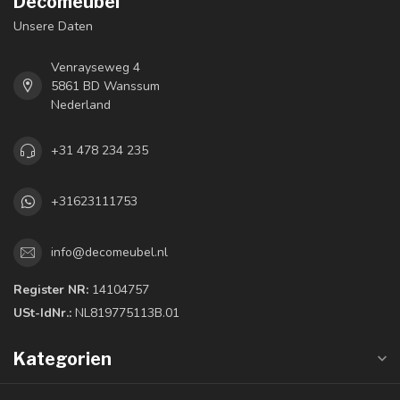
Decomeubel
Unsere Daten
Venrayseweg 4
5861 BD Wanssum
Nederland
+31 478 234 235
+31623111753
info@decomeubel.nl
Register NR:
14104757
USt-IdNr.:
NL819775113B.01
Kategorien