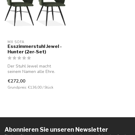
MX SOFA
Esszimmerstuhl Jewel -
Hunter (2er-Set)
Der Stuhl Jewel macht
seinem Namen alle Ehre.
Dieser Stuhl ist nicht nur ein
€272,00
Sch...
Grundpreis: €136,00 / Stück
Abonnieren Sie unseren Newsletter