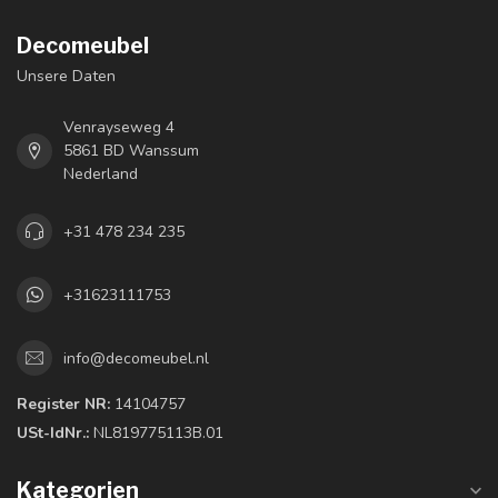
Decomeubel
Unsere Daten
Venrayseweg 4
5861 BD Wanssum
Nederland
+31 478 234 235
+31623111753
info@decomeubel.nl
Register NR:
14104757
USt-IdNr.:
NL819775113B.01
Kategorien