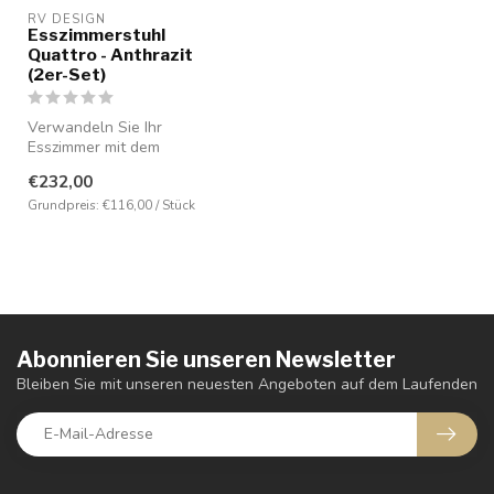
RV DESIGN
Esszimmerstuhl
Quattro - Anthrazit
(2er-Set)
Verwandeln Sie Ihr
Esszimmer mit dem
wunderschönen Quattro
€232,00
Esszimmerstuhl, entwo...
Grundpreis: €116,00 / Stück
Abonnieren Sie unseren Newsletter
Bleiben Sie mit unseren neuesten Angeboten auf dem Laufenden