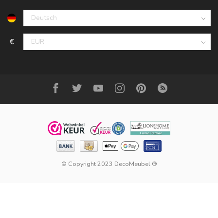
€
© Copyright 2023 DecoMeubel ®