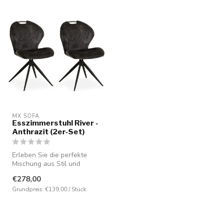
MX SOFA
Esszimmerstuhl River -
Anthrazit (2er-Set)
Erleben Sie die perfekte
Mischung aus Stil und
Komfort. Verwandeln Sie Ihr
€278,00
Esszi...
Grundpreis: €139,00 / Stück