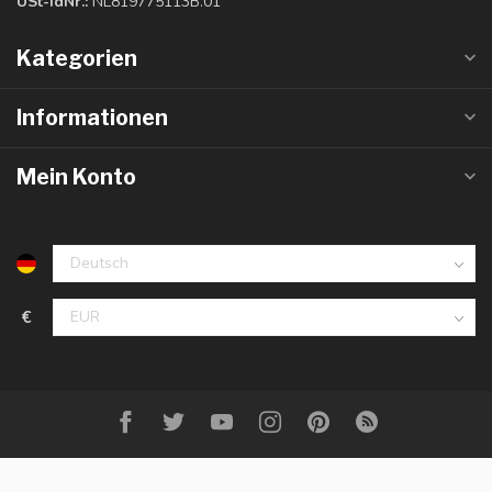
USt-IdNr.:
NL819775113B.01
Kategorien
Informationen
Mein Konto
€