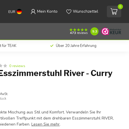
0
Mein Konto
Wunschzettel
EUR
€278,00
Zum Warenkorb hinzufügen
Inkl. MwSt.
9.3
473
reviews
t für TEAK
Über 20 Jahre Erfahrung
0 reviews
Esszimmerstuhl River - Curry
 MwSt.
tück
fekte Mischung aus Stil und Komfort. Verwandeln Sie Ihr
stilvollen Treffpunkt mit dem drehbaren Esszimmerstuhl RIVER,
chiedenen Farben.
Lesen Sie mehr
.