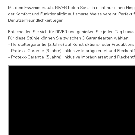
Mit dem Esszimmerstuhl RIVER holen Sie sich nicht nur einen Hing
der Komfort und Funktionalität auf smarte Weise vereint. Perfekt fü
Benutzerfreundlichkeit legen.
Entscheiden Sie sich für RIVER und genießen Sie jeden Tag Luxus 
Für diese Stühle können Sie zwischen 3 Garantiearten wählen:
- Herstellergarantie (2 Jahre) auf Konstruktions- oder Produktion
- Protexx-Garantie (3 Jahre), inklusive Imprägnierset und Flecken
- Protexx-Garantie (5 Jahre), inklusive Imprägnierset und Flecken