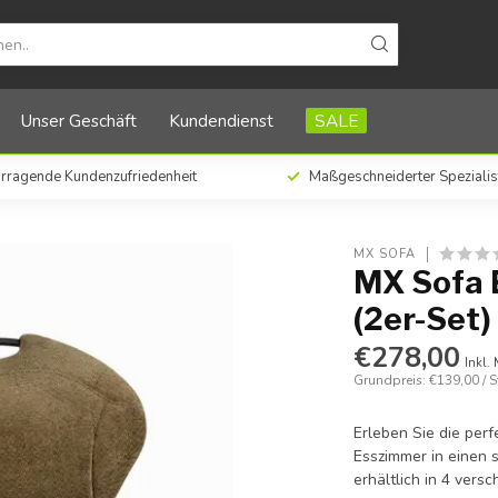
t)
Unser Geschäft
Kundendienst
SALE
rragende Kundenzufriedenheit
Maßgeschneiderter Spezialis
MX SOFA
MX Sofa 
(2er-Set)
€278,00
Inkl.
Grundpreis: €139,00 / S
Erleben Sie die per
Esszimmer in einen 
erhältlich in 4 vers