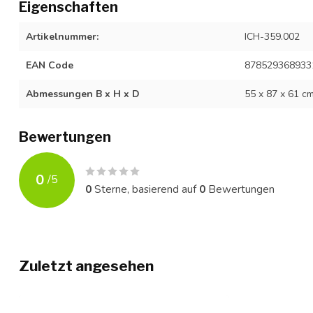
Eigenschaften
Artikelnummer:
ICH-359.002
EAN Code
878529368933
Abmessungen B x H x D
55 x 87 x 61 c
Bewertungen
0
/
5
0
Sterne, basierend auf
0
Bewertungen
Zuletzt angesehen