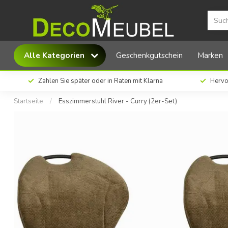
MX Sofa Esszimmerstuhl River - Curry (2er-Se
Alle Kategorien
Geschenkgutschein
Marken
Zahlen Sie später oder in Raten mit Klarna
Hervo
Startseite
/
Esszimmerstuhl River - Curry (2er-Set)