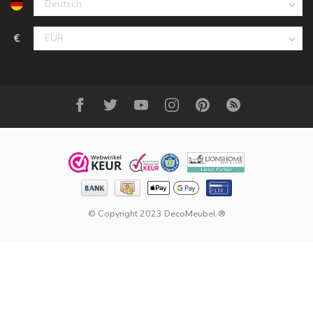
€
© Copyright 2023 DecoMeubel ®