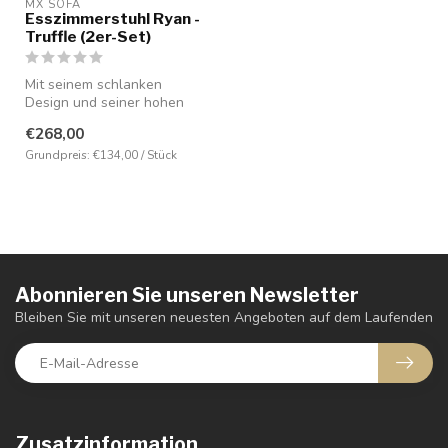
MX SOFA
Esszimmerstuhl Ryan -
Truffle (2er-Set)
Mit seinem schlanken
Design und seiner hohen
Qualität ist der Ryan-Stuhl
€268,00
nicht n...
Grundpreis: €134,00 / Stück
Abonnieren Sie unseren Newsletter
Bleiben Sie mit unseren neuesten Angeboten auf dem Laufenden
Zusatzinformation