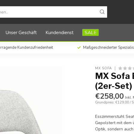
Set)
Unser Geschäft
Kundendienst
SALE
rragende Kundenzufriedenheit
Maßgeschneiderter Spezialis
MX SOFA
MX Sofa E
(2er-Set)
€258,00
Inkl.
Grundpreis: €129,00 / S
Esszimmerstuhl Seatt
Gepolstert mit dem ü
Optik, sondern auch