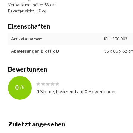
Verpackungshöhe: 63 cm
Paketgewicht: 17 kg
Eigenschaften
Artikelnummer:
ICH-350.003
Abmessungen B x H x D
55 x 86 x 62 c
Bewertungen
0
/
5
0
Sterne, basierend auf
0
Bewertungen
Zuletzt angesehen