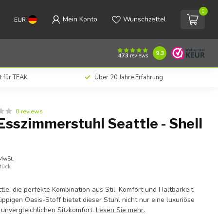
0
Mein Konto
Wunschzettel
EUR
€258,00
Zum Warenkorb hinzufügen
Inkl. MwSt.
9.3
473
reviews
t für TEAK
Über 20 Jahre Erfahrung
0 reviews
sszimmerstuhl Seattle - Shell
 MwSt.
tück
le, die perfekte Kombination aus Stil, Komfort und Haltbarkeit.
ppigen Oasis-Stoff bietet dieser Stuhl nicht nur eine luxuriöse
 unvergleichlichen Sitzkomfort.
Lesen Sie mehr
.