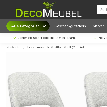
MX Sofa Esszimmerstuhl Seattle - Shell (2er-
Alle Kategorien
Geschenkgutschein
Marken
Zahlen Sie später oder in Raten mit Klarna
Hervo
Startseite
/
Esszimmerstuhl Seattle - Shell (2er-Set)