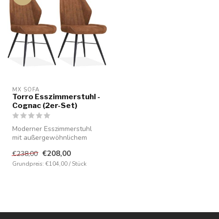
MX SOFA
Torro Esszimmerstuhl -
Cognac (2er-Set)
Moderner Esszimmerstuhl
mit außergewöhnlichem
Sitzkomfort. Bezogen mit
€208,00
€238,00
Luxor-Mik...
Grundpreis: €104,00 / Stück