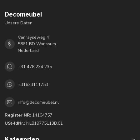
Decomeubel
Unsere Daten
Venrayseweg 4
5861 BD Wanssum
Nederland
+31 478 234 235
+31623111753
info@decomeubel.nl
Register NR:
14104757
USt-IdNr.:
NL819775113B.01
Kategorien