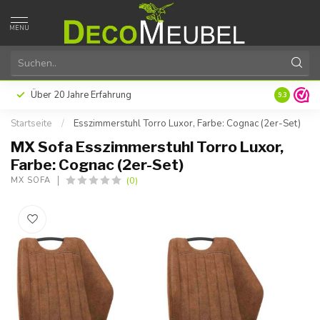
MENU
n Sie später oder in Raten mit Klarna
Hervorragende Kundenz
9.3
Startseite
/
Esszimmerstuhl Torro Luxor, Farbe: Cognac (2er-Set)
MX Sofa Esszimmerstuhl Torro Luxor,
Farbe: Cognac (2er-Set)
(0)
MX SOFA