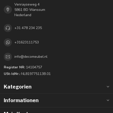
Venrayseweg 4
5861 BD Wanssum
Nederland
+31 478 234 235
+31623111753
info@decomeubel.nl
Register NR:
14104757
USt-IdNr.:
NL819775113B.01
Kategorien
Informationen