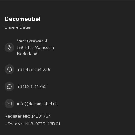
Decomeubel
Unsere Daten
Venrayseweg 4
5861 BD Wanssum
Nederland
+31 478 234 235
+31623111753
info@decomeubel.nl
Register NR:
14104757
USt-IdNr.:
NL819775113B.01