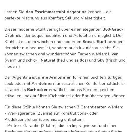
Lernen Sie
den Esszimmerstuhl Argentina
kennen – die
perfekte Mischung aus Komfort, Stil und Vielseitigkeit.
Dieser moderne Stuhl verfügt über einen eleganten
360-Grad-
Drehfuß
, der bequemes Sitzen und Aufstehen ermöglicht. Der
Stuhl ist mit dem weichen und modernen
Sneak-Stoff
bezogen,
der nicht nur bequem ist, sondern auch luxuriös aussieht. Sie
können zwischen drei wunderschönen Farben wählen:
Liver
(warm und schick),
Natural
(hell und zeitlos) und
Sky
(frisch und
modern).
Der Argentina ist
ohne Armlehnen
für einen leichten, luftigen
Look oder
mit Armlehnen
für zusätzlichen Komfort erhältlich. Er
ist auch als
Barhocker
erhältlich, sodass Sie den gleichen
stilvollen Look auf Ihre Kücheninsel oder Bar übertragen können.
Für diese Stühle können Sie zwischen 3 Garantiearten wählen:
- Werksgarantie (2 Jahre) auf Konstruktions- oder
Produktionsfehler (serienmäßig enthalten)
- Protexx-Garantie (3 Jahre), die ein Imprägnierset und einen
Fleckenentferner umfasst. Weitere Informationen finden Sie im