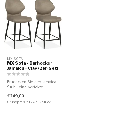
MX SOFA
MX Sofa - Barhocker
Jamaica - Clay (2er-Set)
Entdecken Sie den Jamaica
Stuhl: eine perfekte
Kombination aus Design,
€249,00
Komfort u...
Grundpreis: €124,50 / Stück