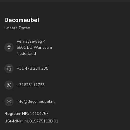
Decomeubel
Unsere Daten
Venrayseweg 4
5861 BD Wanssum
Nederland
+31 478 234 235
+31623111753
info@decomeubel.nl
Register NR:
14104757
USt-IdNr.:
NL819775113B.01