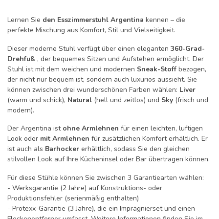
Lernen Sie
den Esszimmerstuhl Argentina
kennen – die
perfekte Mischung aus Komfort, Stil und Vielseitigkeit.
Dieser moderne Stuhl verfügt über einen eleganten
360-Grad-
Drehfuß
, der bequemes Sitzen und Aufstehen ermöglicht. Der
Stuhl ist mit dem weichen und modernen
Sneak-Stoff
bezogen,
der nicht nur bequem ist, sondern auch luxuriös aussieht. Sie
können zwischen drei wunderschönen Farben wählen:
Liver
(warm und schick),
Natural
(hell und zeitlos) und
Sky
(frisch und
modern).
Der Argentina ist
ohne Armlehnen
für einen leichten, luftigen
Look oder
mit Armlehnen
für zusätzlichen Komfort erhältlich. Er
ist auch als
Barhocker
erhältlich, sodass Sie den gleichen
stilvollen Look auf Ihre Kücheninsel oder Bar übertragen können.
Für diese Stühle können Sie zwischen 3 Garantiearten wählen:
- Werksgarantie (2 Jahre) auf Konstruktions- oder
Produktionsfehler (serienmäßig enthalten)
- Protexx-Garantie (3 Jahre), die ein Imprägnierset und einen
Fleckenentferner umfasst. Weitere Informationen finden Sie im