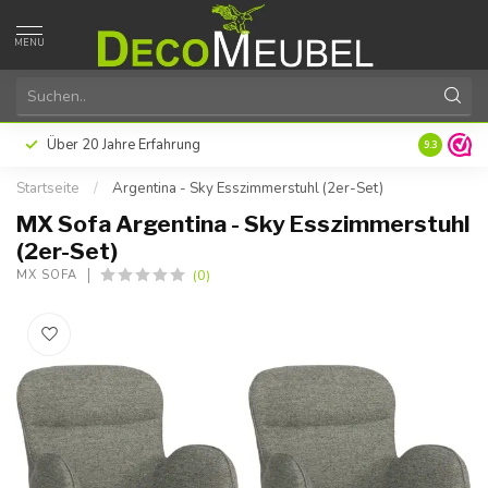
MENU
Zahlen Sie später oder in Raten mit Klarna
Hervorragende 
9.3
Startseite
/
Argentina - Sky Esszimmerstuhl (2er-Set)
MX Sofa Argentina - Sky Esszimmerstuhl
(2er-Set)
(0)
MX SOFA