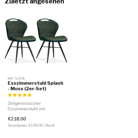
Zuletzt angesehen
MX SOFA
Esszimmerstuhl Splash
- Moss (2er-Set)
Zeitgenössischer
Esszimmerstuhl mit
beispiellosem Sitzkomfort.
€218,00
Ausgestattet mit ...
Grundpreis: €109,00 / Stück