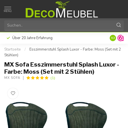
MENU
Zahlen Sie später oder in Raten mit Klarna
Hervorrag
9.3
Startseite
/
Esszimmerstuhl Splash Luxor - Farbe: Moss (Set mit 2
Stühlen)
MX Sofa Esszimmerstuhl Splash Luxor -
Farbe: Moss (Set mit 2 Stühlen)
(1)
MX SOFA