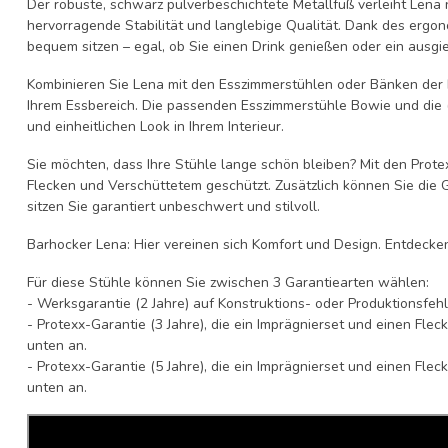
Der robuste, schwarz pulverbeschichtete Metallfuß verleiht Lena 
hervorragende Stabilität und langlebige Qualität. Dank des erg
bequem sitzen – egal, ob Sie einen Drink genießen oder ein ausg
Kombinieren Sie Lena mit den Esszimmerstühlen oder Bänken der 
Ihrem Essbereich. Die passenden Esszimmerstühle Bowie und die (
und einheitlichen Look in Ihrem Interieur.
Sie möchten, dass Ihre Stühle lange schön bleiben? Mit den Prote
Flecken und Verschüttetem geschützt. Zusätzlich können Sie die G
sitzen Sie garantiert unbeschwert und stilvoll.
Barhocker Lena: Hier vereinen sich Komfort und Design. Entdecken
Für diese Stühle können Sie zwischen 3 Garantiearten wählen:
- Werksgarantie (2 Jahre) auf Konstruktions- oder Produktionsfeh
- Protexx-Garantie (3 Jahre), die ein Imprägnierset und einen Fle
unten an.
- Protexx-Garantie (5 Jahre), die ein Imprägnierset und einen Fle
unten an.