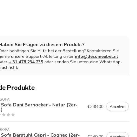
Haben Sie Fragen zu diesem Produkt?
Oder benötigen Sie Hilfe bei der Bestellung? Kontaktieren Sie
gerne unsere Support-Abteilung unter
info@decomeubel.nl
oder
+ 31 478 234 235
oder senden Sie unten eine WhatsApp-
Nachricht.
de Produkte
SOFA
Sofa Dani Barhocker - Natur (2er-
€338,00
Ansehen
)
SOFA
Sofa Barstuhl Capri - Cognac (2er-
€249,00
Ansehen