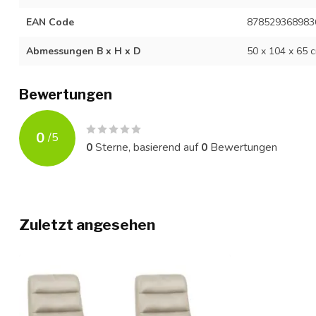
EAN Code
878529368983
Abmessungen B x H x D
50 x 104 x 65 
Bewertungen
0
/
5
0
Sterne, basierend auf
0
Bewertungen
Zuletzt angesehen