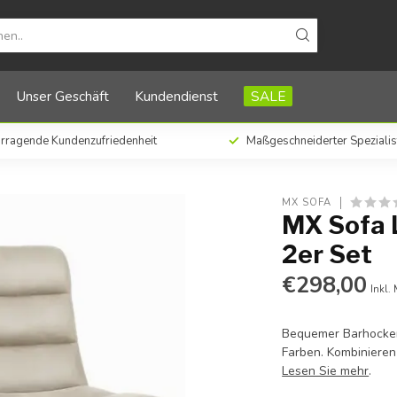
Unser Geschäft
Kundendienst
SALE
rragende Kundenzufriedenheit
Maßgeschneiderter Spezialis
MX SOFA
MX Sofa L
2er Set
€298,00
Inkl.
Bequemer Barhocker 
Farben. Kombinieren 
Lesen Sie mehr
.