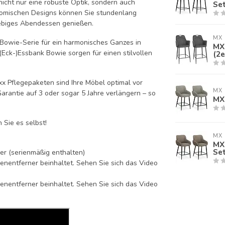
nicht nur eine robuste Optik, sondern auch
Set
onomischen Designs können Sie stundenlang
iebiges Abendessen genießen.
MX 
Bowie-Serie für ein harmonisches Ganzes in
MX 
Eck-)Essbank Bowie sorgen für einen stilvollen
(2e
xx Pflegepaketen sind Ihre Möbel optimal vor
MX 
arantie auf 3 oder sogar 5 Jahre verlängern – so
MX 
 Sie es selbst!
MX 
MX 
Set
ler (serienmäßig enthalten)
ckenentferner beinhaltet. Sehen Sie sich das Video
ckenentferner beinhaltet. Sehen Sie sich das Video