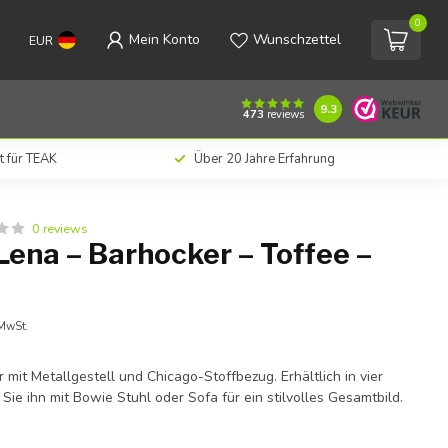
0
Mein Konto
Wunschzettel
EUR
€298,00
Zum Warenkorb hinzufügen
Inkl. MwSt.
9.3
473
reviews
t für TEAK
Über 20 Jahre Erfahrung
0 reviews
ena – Barhocker – Toffee –
 MwSt.
mit Metallgestell und Chicago-Stoffbezug. Erhältlich in vier
Sie ihn mit Bowie Stuhl oder Sofa für ein stilvolles Gesamtbild.