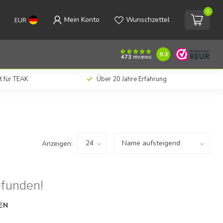
0
Mein Konto
Wunschzettel
EUR
9.3
473
reviews
t für TEAK
Über 20 Jahre Erfahrung
Anzeigen:
efunden!
EN