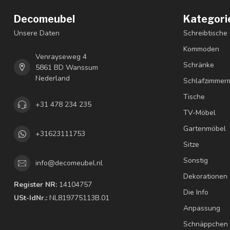
Decomeubel
Kategori
Unsere Daten
Schreibtische
Kommoden
Venrayseweg 4
Schränke
5861 BD Wanssum
Nederland
Schlafzimmer
Tische
+31 478 234 235
TV-Möbel
Gartenmöbel
+31623111753
Sitze
Sonstig
info@decomeubel.nl
Dekorationen
Register NR:
14104757
Die Info
USt-IdNr.:
NL819775113B.01
Anpassung
Schnäppchen