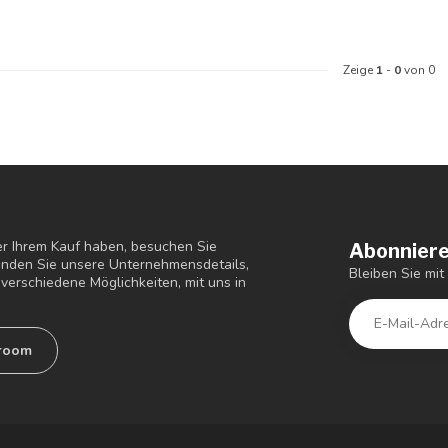
Zeige
1
-
0
von 0
r Ihrem Kauf haben, besuchen Sie
Abonniere
finden Sie unsere Unternehmensdetails,
Bleiben Sie mi
verschiedene Möglichkeiten, mit uns in
room