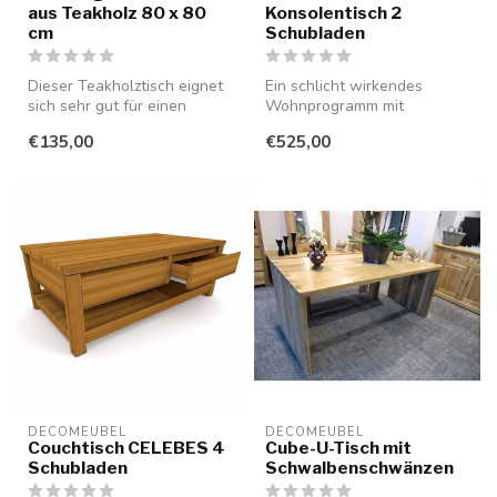
aus Teakholz 80 x 80
Konsolentisch 2
cm
Schubladen
Dieser Teakholztisch eignet
Ein schlicht wirkendes
sich sehr gut für einen
Wohnprogramm mit
Balkon, als Terrassentisch
grifflosen Schubladen und
€135,00
€525,00
(...
Türen aus glat...
DECOMEUBEL
DECOMEUBEL
Couchtisch CELEBES 4
Cube-U-Tisch mit
Schubladen
Schwalbenschwänzen