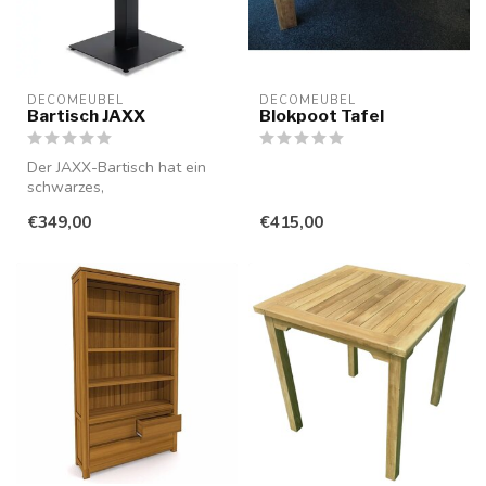
DECOMEUBEL
DECOMEUBEL
Bartisch JAXX
Blokpoot Tafel
Der JAXX-Bartisch hat ein
schwarzes,
pulverbeschichtetes
€349,00
€415,00
Metallbein mit verstell...