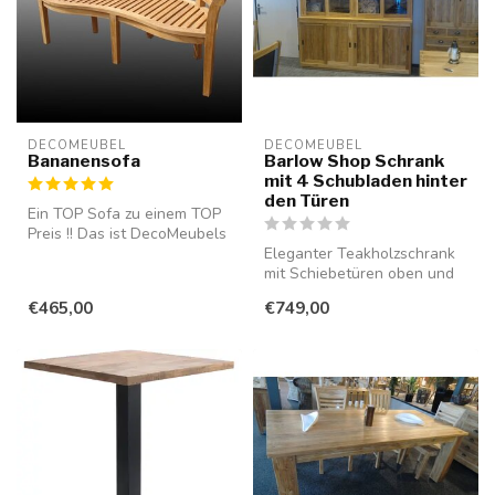
DECOMEUBEL
DECOMEUBEL
Bananensofa
Barlow Shop Schrank
mit 4 Schubladen hinter
den Türen
Ein TOP Sofa zu einem TOP
Preis !! Das ist DecoMeubels
sogenanntes
Eleganter Teakholzschrank
"Bananensofa"...
mit Schiebetüren oben und
unten. Hinter jeder
€465,00
€749,00
Schiebet...