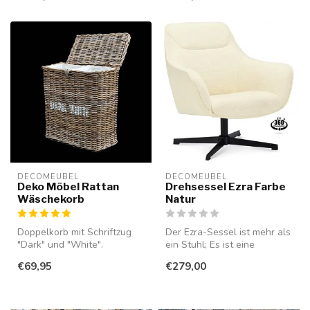
DECOMEUBEL
DECOMEUBEL
Deko Möbel Rattan
Drehsessel Ezra Farbe
Wäschekorb
Natur
Doppelkorb mit Schriftzug
Der Ezra-Sessel ist mehr als
"Dark" und "White".
ein Stuhl; Es ist eine
Ausgestattet mit
Investition in Komfort, Stil...
€69,95
€279,00
abnehmbarem Wäsch...