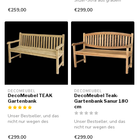
in verschiedenen Größe...
Sitzer-Sofa aus grauem
Rattan, perfekt passend zum
€259,00
€299,00
belieb...
DECOMEUBEL
DECOMEUBEL
DecoMeubel TEAK
DecoMeubel Teak-
Gartenbank
Gartenbank Sanur 180
cm
Unser Bestseller, und das
nicht nur wegen des
Unser Bestseller, und das
attraktiven Preises! Gegen
nicht nur wegen des
Aufprei...
niedrigsten Preises in den
€299,00
€299,00
Niederl...