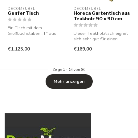
DECOMEUBEL
DECOMEUBEL
Genfer Tisch
Horeca Gartentisch aus
Teakholz 90 x 90 cm
Ein Tisch mit dem
Großbuchstaben „T“ aus
Dieser Teakholztisch eignet
massivem Teakholz,
sich sehr gut für einen
wodurch dieser Tisch...
Balkon, als Terrassentisch
€1.125,00
€169,00
(...
Zeige
1
-
24
von 86
Mehr anzeigen