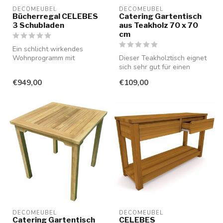
DECOMEUBEL
DECOMEUBEL
Bücherregal CELEBES
Catering Gartentisch
3 Schubladen
aus Teakholz 70 x 70
cm
Ein schlicht wirkendes
Wohnprogramm mit
Dieser Teakholztisch eignet
grifflosen Schubladen und
sich sehr gut für einen
Türen aus glat...
Balkon, als Terrassentisch
€949,00
€109,00
(...
DECOMEUBEL
DECOMEUBEL
Catering Gartentisch
CELEBES