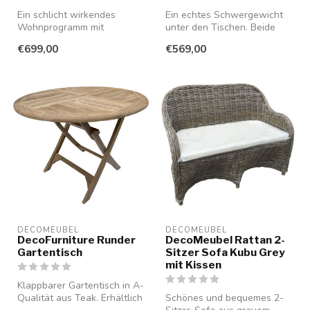
Ein schlicht wirkendes
Ein echtes Schwergewicht
Wohnprogramm mit
unter den Tischen. Beide
grifflosen Schubladen und
Beine und die Platte
€699,00
€569,00
Türen aus glat...
bestehen ...
DECOMEUBEL
DECOMEUBEL
DecoFurniture Runder
DecoMeubel Rattan 2-
Gartentisch
Sitzer Sofa Kubu Grey
mit Kissen
Klappbarer Gartentisch in A-
Qualität aus Teak. Erhältlich
Schönes und bequemes 2-