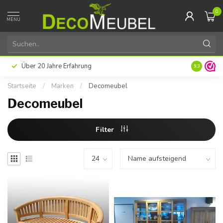
0
MENU
Über 20 Jahre Erfahrung
9.3
Startseite
/
Marken
/
Decomeubel
Decomeubel
Filter