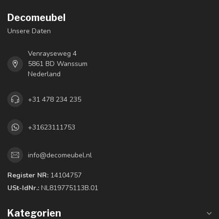
Decomeubel
Unsere Daten
Venrayseweg 4
5861 BD Wanssum
Nederland
+31 478 234 235
+31623111753
info@decomeubel.nl
Register NR:
14104757
USt-IdNr.:
NL819775113B.01
Kategorien